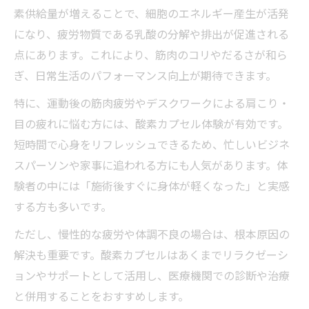
素供給量が増えることで、細胞のエネルギー産生が活発
になり、疲労物質である乳酸の分解や排出が促進される
点にあります。これにより、筋肉のコリやだるさが和ら
ぎ、日常生活のパフォーマンス向上が期待できます。
特に、運動後の筋肉疲労やデスクワークによる肩こり・
目の疲れに悩む方には、酸素カプセル体験が有効です。
短時間で心身をリフレッシュできるため、忙しいビジネ
スパーソンや家事に追われる方にも人気があります。体
験者の中には「施術後すぐに身体が軽くなった」と実感
する方も多いです。
ただし、慢性的な疲労や体調不良の場合は、根本原因の
解決も重要です。酸素カプセルはあくまでリラクゼーシ
ョンやサポートとして活用し、医療機関での診断や治療
と併用することをおすすめします。