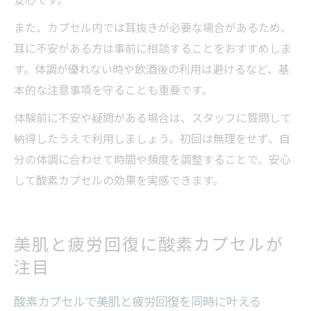
また、カプセル内では耳抜きが必要な場合があるため、
耳に不安がある方は事前に相談することをおすすめしま
す。体調が優れない時や飲酒後の利用は避けるなど、基
本的な注意事項を守ることも重要です。
体験前に不安や疑問がある場合は、スタッフに質問して
納得したうえで利用しましょう。初回は無理をせず、自
分の体調に合わせて時間や頻度を調整することで、安心
して酸素カプセルの効果を実感できます。
美肌と疲労回復に酸素カプセルが
注目
酸素カプセルで美肌と疲労回復を同時に叶える