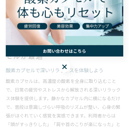
事前に利用施設や専門スタッフに相談することが大切で
す。初めての方は安心して体験できるよう、施設選びや
体調管理にも配慮しましょう。
リラックスを求めるなら酸素カプ
お問い合わせはこちら
セルが最適
お問い合わせはこちら
酸素カプセルで深いリラックスを体験しよう
酸素カプセルは、高濃度の酸素を全身に取り込むこと
で、日常の疲労やストレスから解放される深いリラック
ス体験を提供します。静かなカプセル内に横になるだけ
で、普段は意識しづらい呼吸のリズムが整い、心身の緊
張がほぐれていく感覚を実感できます。利用者からは
「頭がすっきりした」「肩や首のこりが楽になった」と