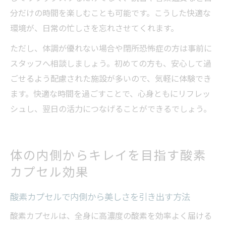
分だけの時間を楽しむことも可能です。こうした快適な
環境が、日常の忙しさを忘れさせてくれます。
ただし、体調が優れない場合や閉所恐怖症の方は事前に
スタッフへ相談しましょう。初めての方も、安心して過
ごせるよう配慮された施設が多いので、気軽に体験でき
ます。快適な時間を過ごすことで、心身ともにリフレッ
シュし、翌日の活力につなげることができるでしょう。
体の内側からキレイを目指す酸素
カプセル効果
酸素カプセルで内側から美しさを引き出す方法
酸素カプセルは、全身に高濃度の酸素を効率よく届ける