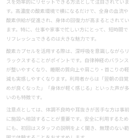
スを効率的にリセットできる方法として注目されていま
酸素カプセルが肌のターンオーバーを促進
す。高濃度の酸素環境で横になるだけで、全身の血流や
する理由
酸素供給が促進され、身体の回復力が高まるとされてい
酸素カプセル体験で実感できる美容効果と
ます。特に、仕事や家事で忙しい方にとって、短時間で
は
リフレッシュできるのは大きな魅力です。
酸素カプセルで得られる疲労回復のメカニ
酸素カプセルを活用する際は、深呼吸を意識しながらリ
ズム
ラックスすることがポイントです。自律神経のバランス
美肌を目指すなら酸素カプセル体験が最適
が整いやすくなり、睡眠の質向上や肩こり・首こりの軽
リラックスを求めるなら酸素カプセルが最適
減も実感しやすくなります。利用者からは「翌朝の目覚
めが良くなった」「身体が軽く感じる」といった声が多
酸素カプセルで深いリラックスを体験しよ
いのも特徴です。
う
酸素カプセルがリラクゼーションに与える
注意点としては、体調不良時や耳抜きが苦手な方は事前
効果
に施設へ相談することが重要です。安全に利用するため
酸素カプセル体験がストレス軽減に役立つ
にも、初回はスタッフの説明をよく聞き、無理のない範
理由
囲で体験することをおすすめします。