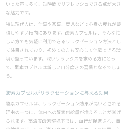
いった声も多く、短時間でリフレッシュできる点が大き
な魅力です。
特に現代人は、仕事や家事、育児などで心身の疲れが蓄
積しやすい傾向にあります。酸素カプセルは、そんな忙
しい方でも気軽に利用できるリラクゼーション方法とし
て注目されており、初めての方も安心して体験できる環
境が整っています。深いリラックスを求める方にとっ
て、酸素カプセルは新しい自分磨きの習慣となるでしょ
う。
酸素カプセルがリラクゼーションに与える効果
酸素カプセルは、リラクゼーション効果が高いとされる
理由の一つに、体内への酸素供給量が増えることが挙げ
られます。高濃度酸素環境下では、血行が促進され、自