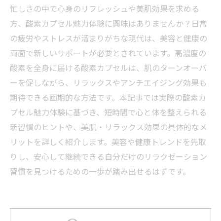
忙しさの中で心身のリフレッシュや美肌効果を求める
方、酸素カプセル魅力体験に興味はありませんか？日常
の疲労やストレスが溜まりがちな現代は、美容と健康の
両面で新しいサポートが必要とされています。高濃度の
酸素を全身に届ける酸素カプセルは、肌のターンオーバ
ーを促しながら、リラックスやアンチエイジング効果も
期待できる画期的な方法です。本記事では実際の酸素カ
プセル魅力体験に基づき、短時間で心と体を整えられる
新習慣のヒントや、美肌・リラックス効果の具体的なメ
リットを詳しく紹介します。美容や健康トレンドを先取
りし、安心して継続できる自分だけのリラクゼーション
習慣を見つけるための一歩が踏み出せるはずです。