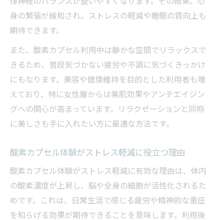
律神経のバランスが整いやすくなります。その結果、心
身の緊張が緩和され、ストレスの軽減や睡眠の質向上も
期待できます。
また、酸素カプセル利用中は静かな空間でリラックスで
きるため、普段気づかない疲労や不調に気づくきっかけ
にもなります。美容や健康維持を目的とした利用者も増
えており、特に女性層からは美肌効果やアンチエイジン
グへの関心が高まっています。リラクゼーションと同時
に美しさも手に入れたい方に最適な方法です。
酸素カプセル体験がストレス軽減に役立つ理由
酸素カプセル体験がストレス軽減に有効な理由は、体内
の酸素濃度が上昇し、脳や全身の細胞が活性化されるた
めです。これは、日常生活で感じる疲労や精神的な重圧
を和らげる効果が期待できることを意味します。利用後