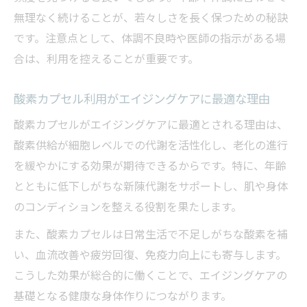
無理なく続けることが、若々しさを長く保つための秘訣
です。注意点として、体調不良時や医師の指示がある場
合は、利用を控えることが重要です。
酸素カプセル利用がエイジングケアに最適な理由
酸素カプセルがエイジングケアに最適とされる理由は、
酸素供給が細胞レベルでの代謝を活性化し、老化の進行
を緩やかにする効果が期待できるからです。特に、年齢
とともに低下しがちな新陳代謝をサポートし、肌や身体
のコンディションを整える役割を果たします。
また、酸素カプセルは日常生活で不足しがちな酸素を補
い、血流改善や疲労回復、免疫力向上にも寄与します。
こうした効果が総合的に働くことで、エイジングケアの
基礎となる健康な身体作りにつながります。