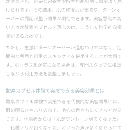
が促進され、必要な栄養素や酸素が肌細胞に効率よく届
けられます。その結果、肌の修復力が高まり、ターンオ
ーバーの周期が整う効果が期待できます。美容意識の高
い方々が酸素カプセルを選ぶのは、こうした科学的な根
拠があるためです。
ただし、急激にターンオーバーが進むわけではなく、定
期的な利用と日常のスキンケアを併用することが大切で
す。肌トラブルが気になる場合は、専門スタッフに相談
しながら利用方法を調整しましょう。
酸素カプセル体験で実感できる美容効果とは
酸素カプセル体験で実感できる代表的な美容効果には、
肌の明るさやハリの向上、毛穴の目立ちにくさなどがあ
ります。体験者からは「肌がワントーン明るくなった」
「化粧ノリが良くなった」といった声が多く寄せられて