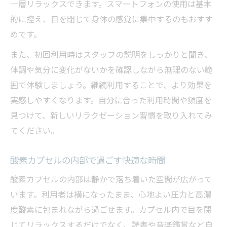
一層リラックスできます。スマートフォンの使用は基本
的に控え、目を閉じて身体の感覚に集中するのもおすす
めです。
また、初回利用時はスタッフの説明をしっかりと聞き、
体調や気分に変化がないかを確認しながら無理のない範
囲で体験しましょう。継続利用することで、より効果を
実感しやすくなります。自分に合った利用時間や頻度を
見つけて、新しいリラクゼーション習慣を取り入れてみ
てください。
酸素カプセルの内部で過ごす快適な時間
酸素カプセルの内部は静かで落ち着いた空間が広がって
います。利用者は横になったまま、心地よい圧力と高濃
度酸素に包まれながら過ごせます。カプセル内で目を閉
じてリラックスするだけでなく、読書や音楽鑑賞など自