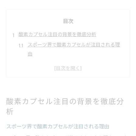
目次
酸素カプセル注目の背景を徹底分析
スポーツ界で酸素カプセルが注目される理
由
健康管理で酸素カプセル活用が進む背景
酸素カプセル注目のきっかけと現状を解説
酸素カプセルと高気圧環境の関係性に注目
近年注目される酸素カプセルの効果とは
酸素カプセル注目の背景を徹底分
疲労回復に酸素カプセルは本当に有効か
析
酸素カプセルで期待できる疲労回復の仕組
み
スポーツ界で酸素カプセルが注目される理由
酸素カプセルによる回復効果の医学的検証