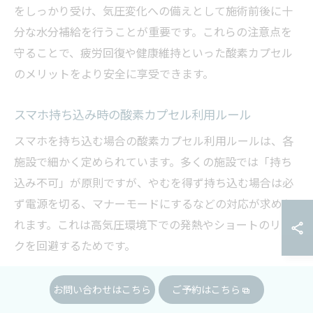
をしっかり受け、気圧変化への備えとして施術前後に十
分な水分補給を行うことが重要です。これらの注意点を
守ることで、疲労回復や健康維持といった酸素カプセル
のメリットをより安全に享受できます。
スマホ持ち込み時の酸素カプセル利用ルール
スマホを持ち込む場合の酸素カプセル利用ルールは、各
施設で細かく定められています。多くの施設では「持ち
込み不可」が原則ですが、やむを得ず持ち込む場合は必
ず電源を切る、マナーモードにするなどの対応が求めら
れます。これは高気圧環境下での発熱やショートのリス
クを回避するためです。
また、持ち込み可の施設でも、故障やトラブルに関して
お問い合わせはこちら
ご予約はこちら
は利用者の自己責任となる点に注意が必要です。大切な