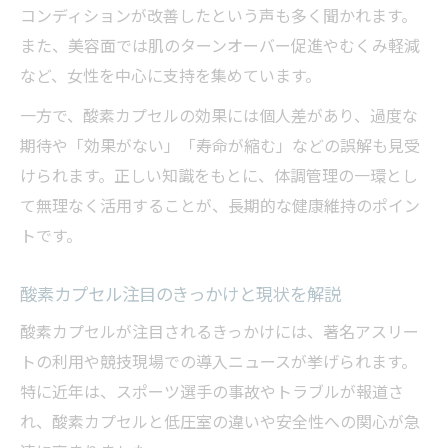
コンディションが改善したという声も多く聞かれます。
酸素カプセル利用で守るべきマナーと注意
また、美容面では肌のターンオーバー促進やむくみ軽減
点
など、女性を中心に支持を集めています。
酸素カプセル内での電子機器利用のリスク
とは
一方で、酸素カプセルの効果には個人差があり、過度な
期待や「効果がない」「寿命が縮む」などの誤解も見受
酸素カプセルで老化は進む？医学的根拠を探る
けられます。正しい知識をもとに、体調管理の一環とし
酸素カプセルと老化の関係性を医学的に検
て無理なく活用することが、長期的な健康維持のポイン
証
トです。
酸素カプセル利用が寿命へ及ぼす影響はあ
るか
酸素カプセル注目のきっかけと現状を解説
酸素カプセルで老化リスクが増すのか真実
酸素カプセルが注目されるきっかけには、著名アスリー
を解説
トの利用や競技現場での導入ニュースが挙げられます。
酸素カプセルの老化説と科学的根拠を紹介
特に近年は、スポーツ選手の事故やトラブルが報道さ
酸素カプセルは老化を早めるのか最新研究
れ、酸素カプセルと低圧室の違いや安全性への関心が急
動向