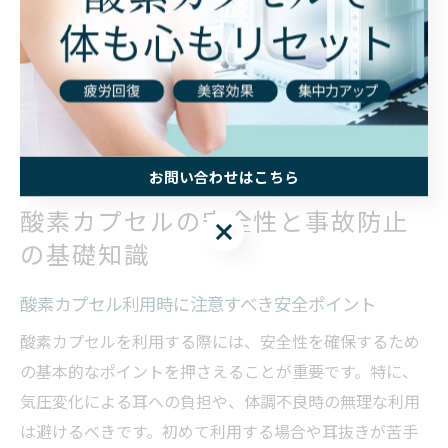
最近はスマホの持ち込みや長時間利用に関する誤情報も
見受けられますが、正しい知識と専門スタッフの指導の
もとで活用することが大切です。信頼できる情報をもと
に、酸素カプセルのメリット・デメリットを見極めて活
用しましょう。
お問い合わせはこちら
酸素カプセルの安全性と事故防止
お問い合わせはこちら
の基礎知識
酸素カプセル利用時に注意すべき安全ポイント
酸素カプセルを利用する際には、安全性を確保するため
の基本的なポイントを押さえることが重要です。特に、
気圧変化による耳への負担や、体調不良時の無理な利用
は避けるべきです。初めて利用する場合や耳抜きが苦手