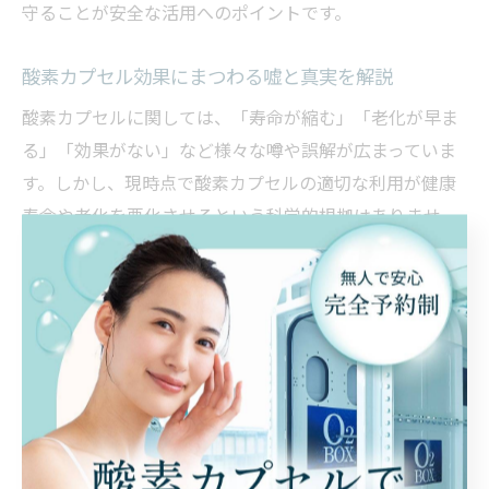
守ることが安全な活用へのポイントです。
酸素カプセル効果にまつわる嘘と真実を解説
酸素カプセルに関しては、「寿命が縮む」「老化が早ま
る」「効果がない」など様々な噂や誤解が広まっていま
す。しかし、現時点で酸素カプセルの適切な利用が健康
寿命や老化を悪化させるという科学的根拠はありませ
ん。むしろ、適量の酸素補給は細胞機能の維持や疲労回
復にメリットがあるとされています。
一方で、すべての人に劇的な効果が現れるわけではな
く、個人差がある点は事実です。また、利用時の注意点
を守らない場合には、気圧変化による不快感や体調不良
を招くリスクもあります。安全な利用のためには、事前
説明や健康状態の確認が不可欠です。