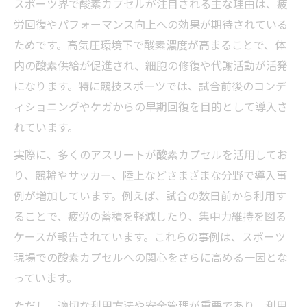
スポーツ界で酸素カプセルが注目される主な理由は、疲
酸素カプセルとアスリートの疲労軽減事例
労回復やパフォーマンス向上への効果が期待されている
試合前の酸素カプセル活用法と感じ方
ためです。高気圧環境下で酸素濃度が高まることで、体
内の酸素供給が促進され、細胞の修復や代謝活動が活発
酸素カプセル効果にまつわる嘘と真実を解
になります。特に競技スポーツでは、試合前後のコンデ
説
ィショニングやケガからの早期回復を目的として導入さ
酸素カプセルの安全性と事故防止の基礎知識
れています。
酸素カプセル利用時に注意すべき安全ポイ
実際に、多くのアスリートが酸素カプセルを活用してお
ント
り、競輪やサッカー、陸上などさまざまな分野で導入事
酸素カプセル事故防止のための正しい知識
例が増加しています。例えば、試合の数日前から利用す
酸素カプセル利用で考えられるリスクの把
ることで、疲労の蓄積を軽減したり、集中力維持を図る
握
ケースが報告されています。これらの事例は、スポーツ
安全な酸素カプセル選びと換気システムの
現場での酸素カプセルへの関心をさらに高める一因とな
重要性
っています。
事故例から学ぶ酸素カプセル安全対策の基
ただし、適切な利用方法や安全管理が重要であり、利用