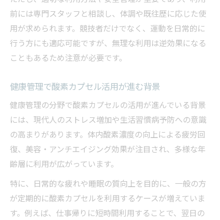
本
前には専門スタッフと相談し、体調や既往歴に応じた使
高気圧環境が身体へ与える影響とリスク
用が求められます。競技者だけでなく、運動を日常的に
高気圧環境下での酸素カプセル利用の影響
行う方にも適応可能ですが、無理な利用は逆効果になる
解説
こともあるため注意が必要です。
身体へのリスクと酸素カプセル注目の理由
酸素カプセルが身体に与える長期的な影響
健康管理で酸素カプセル活用が進む背景
高気圧酸素カプセルのリスク管理方法とは
健康管理の分野で酸素カプセルの活用が進んでいる背景
酸素カプセル利用時の健康観察ポイント
には、現代人のストレス増加や生活習慣病予防への意識
スマホ持ち込みや利用時の注意点まとめ
の高まりがあります。体内酸素濃度の向上による疲労回
復、美容・アンチエイジング効果が注目され、多様な年
酸素カプセルにスマホは持ち込めるのか解
齢層に利用が広がっています。
説
酸素カプセル利用時の持ち物や注意事項
特に、日常的な疲れや睡眠の質向上を目的に、一般の方
が定期的に酸素カプセルを利用するケースが増えていま
スマホ持ち込み時の酸素カプセル利用ルー
す。例えば、仕事帰りに短時間利用することで、翌日の
ル