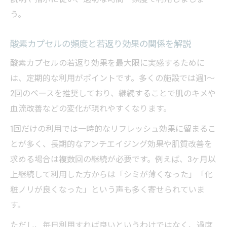
相
う。
酸素カプセルとアンチエイジングの関係を
酸素カプセルの頻度と若返り効果の関係を解説
検証
酸素カプセルの効果が意味ないと感じた場
酸素カプセルの若返り効果を最大限に実感するために
合の対策
は、定期的な利用がポイントです。多くの施設では週1〜
2回のペースを推奨しており、継続することで肌のキメや
老化対策に酸素カプセルと他の美容法の併
血流改善などの変化が現れやすくなります。
用効果
酸素カプセルで感じるアンチエイジングの魅力
1回だけの利用では一時的なリフレッシュ効果に留まるこ
アンチエイジングに酸素カプセルが選ばれ
とが多く、長期的なアンチエイジング効果や肌質改善を
る理由
求める場合は複数回の継続が必要です。例えば、3ヶ月以
上継続して利用した方からは「シミが薄くなった」「化
酸素カプセル利用で実感する若返りの体験
粧ノリが良くなった」という声も多く寄せられていま
例
す。
酸素カプセルの30分利用とアンチエイジン
グ効果
ただし、毎日利用すれば良いというわけではなく、過度