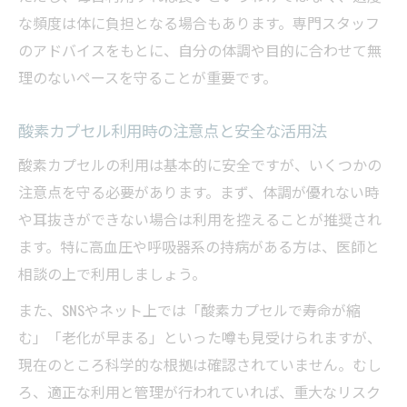
な頻度は体に負担となる場合もあります。専門スタッフ
酸素カプセルで疲労回復と美肌を同時に目
のアドバイスをもとに、自分の体調や目的に合わせて無
指す
理のないペースを守ることが重要です。
酸素カプセルで期待できる長期的な美容効
果
酸素カプセル利用時の注意点と安全な活用法
科学的根拠から見る酸素カプセルの真実
酸素カプセルの利用は基本的に安全ですが、いくつかの
酸素カプセルの効果は本当に科学的に証明
注意点を守る必要があります。まず、体調が優れない時
されている？
や耳抜きができない場合は利用を控えることが推奨され
酸素カプセルと老化の関係を最新研究で解
ます。特に高血圧や呼吸器系の持病がある方は、医師と
説
相談の上で利用しましょう。
酸素カプセルの効果が嘘と言われる理由を
また、SNSやネット上では「酸素カプセルで寿命が縮
検証
む」「老化が早まる」といった噂も見受けられますが、
酸素カプセルの安全性と寿命との関係に迫
現在のところ科学的な根拠は確認されていません。むし
る
ろ、適正な利用と管理が行われていれば、重大なリスク
酸素カプセルによる死亡事故のリスクと現