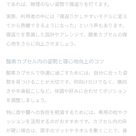
酸素カプセルのレンタルと自宅導入の違い
であれば、無理のない姿勢で寝返りを打てます。
を比較
実際、利用者の中には「寝返りがしやすいモデルに変え
酸素カプセルを安く使うレンタル活用術の
てから熟睡できるようになった」という声もあります。
紹介
寝返りを意識した設計やアレンジで、酸素カプセルの寝
口コミで分かる酸素カプセルの寝心地と満
心地をさらに向上させましょう。
足度
酸素カプセルは家庭導入でどこまで快適に
酸素カプセル内の姿勢と寝心地向上のコツ
なる？
酸素カプセルで快適に過ごすためには、自分に合った姿
酸素カプセル効果を実感した体験談をチェ
勢を見つけることが大切です。仰向けだけでなく、横向
ック
きや半身起こしなど、体調や好みに合わせてポジション
を調整しましょう。
特に首や腰への負担を軽減するためには、専用の枕やク
ッションを活用するのがおすすめです。カプセル内の床
が硬い場合は、厚手のマットやタオルを敷くことで、身