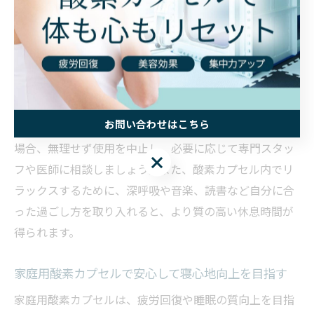
寝心地を高めるためには、カプセル内にクッションやブ
ランケットを用意し、自分に合った姿勢で横たわること
がポイントです。横向きでの利用も可能ですが、無理の
ない体勢を心がけましょう。初めての方は短時間から試
し、徐々に慣らしていくと安心して利用できます。
お問い合わせはこちら
注意点としては、耳抜きが苦手な方や体調に不安がある
場合、無理せず使用を中止し、必要に応じて専門スタッ
お問い合わせはこちら
フや医師に相談しましょう。また、酸素カプセル内でリ
ラックスするために、深呼吸や音楽、読書など自分に合
った過ごし方を取り入れると、より質の高い休息時間が
得られます。
家庭用酸素カプセルで安心して寝心地向上を目指す
家庭用酸素カプセルは、疲労回復や睡眠の質向上を目指