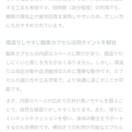
酸素カプセルで深いリラックスを得る呼吸
する工夫も有効です。短時間（30分程度）の利用でも、
法
睡眠の質向上や疲労回復を実感しやすいため、忙しい方
横向きや仰向けで快適に休む酸素カプセル体験
にもおすすめされています。
酸素カプセルで横向き・仰向けどちらが快
適？
寝返りしやすい酸素カプセル活用ポイントを解説
姿勢別に見る酸素カプセルの寝心地の違い
酸素カプセルの内部はスペースに限りがあり、寝返りが
酸素カプセルで背中や肩を楽に保つ寝方の
しにくいと感じる方も少なくありません。しかし、寝返
工夫
りは体圧分散や血流維持のために重要な動作です。カプ
酸素カプセルで寝返りしやすい体勢のポイ
セルの選び方や工夫次第で、より快適に過ごすことが可
ント
能です。
酸素カプセル初心者におすすめの休息ポジ
まず、内部スペースが広めで天井が高いモデルを選ぶこ
ション
とで、自然な寝返りがしやすくなります。また、滑りに
レンタルや自宅導入で変わる酸素カプセルの魅
くいマットやクッションを使い、身体の動きをサポート
力
するのも効果的です。横向きでの利用が可能なカプセル