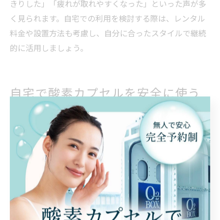
きりした」「疲れが取れやすくなった」といった声が多
く見られます。自宅での利用を検討する際は、レンタル
料金や設置方法も考慮し、自分に合ったスタイルで継続
的に活用しましょう。
自宅で酸素カプセルを安全に使う
ためのポイント
酸素カプセルを自宅利用する際の注意点とコツ
酸素カプセルを自宅で利用する際は、まず設置場所の選
定が重要です。静かで落ち着いた部屋を選び、周囲にゆ
とりを持たせることで安心して横になれます。加えて、
カプセル内の温度や湿度にも注意が必要で、換気や空調
の工夫をすると快適度がアップします。