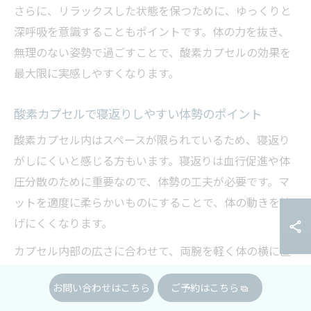
さらに、リラックスした状態を保つために、ゆっくりと
深呼吸を意識することもポイントです。体の力を抜き、
無理のない姿勢で過ごすことで、酸素カプセルの効果を
最大限に実感しやすくなります。
酸素カプセルで寝返りしやすい体勢のポイント
酸素カプセル内はスペースが限られているため、寝返り
がしにくいと感じる方もいます。寝返りは血行促進や体
圧分散のために重要なので、体勢の工夫が必要です。マ
ットを適度に柔らかいものにすることで、体の動きを妨
げにくくなります。
カプセル内部の広さに合わせて、両腕を軽く体の横に置
く、ひざを少し曲げるなど、動きやすい姿勢を意識しま
お問い合わせはこちら
ご予約はこちら
しょう。クッションや丸めたタオルを背中や腰の下に入