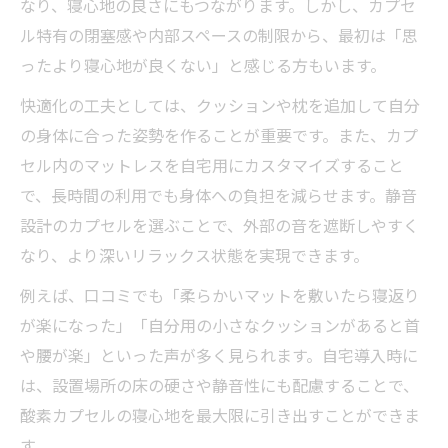
なり、寝心地の良さにもつながります。しかし、カプセ
く方法
ル特有の閉塞感や内部スペースの制限から、最初は「思
酸素カプセルで寝付きを良くするための環
ったより寝心地が良くない」と感じる方もいます。
境づくり
快適化の工夫としては、クッションや枕を追加して自分
酸素カプセルの利用時間と質の高い睡眠の
の身体に合った姿勢を作ることが重要です。また、カプ
関係
セル内のマットレスを自宅用にカスタマイズすること
酸素カプセル利用後の快適な朝を迎えるコ
で、長時間の利用でも身体への負担を減らせます。静音
ツ
設計のカプセルを選ぶことで、外部の音を遮断しやすく
自宅で酸素カプセルを安全に使うためのポイン
なり、より深いリラックス状態を実現できます。
ト
例えば、口コミでも「柔らかいマットを敷いたら寝返り
酸素カプセルを自宅利用する際の注意点と
が楽になった」「自分用の小さなクッションがあると首
コツ
や腰が楽」といった声が多く見られます。自宅導入時に
家庭用酸素カプセルで安心して寝心地向上
は、設置場所の床の硬さや静音性にも配慮することで、
を目指す
酸素カプセルの寝心地を最大限に引き出すことができま
酸素カプセルの安全な設置と使い方を徹底
す。