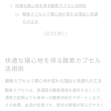
快適な寝心地を得る酸素カプセル活用術
酸素カプセルで寝心地が変わる理由と快適
化の工夫
酸素カプセルのリラックス効果で深い休息
を実現
寝返りしやすい酸素カプセル活用ポイント
を解説
快適な寝心地を得る酸素カプセル
酸素カプセル内の姿勢と寝心地向上のコツ
活用術
初心者が酸素カプセルで快適に過ごすため
の方法
酸素カプセルで寝心地が変わる理由と快適化の工夫
酸素カプセルで質の良い眠りを手に入れる秘訣
酸素カプセルは、高濃度の酸素環境を提供することで、
酸素カプセルで睡眠の質を上げる実践ポイ
通常の空間よりも身体への酸素供給をサポートします。
ント
その結果、血流が促進され、筋肉の緊張が和らぎやすく
深呼吸と酸素カプセルで心地よい睡眠へ導