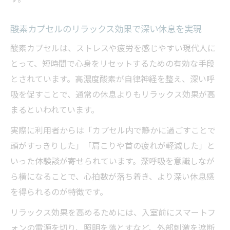
解説
酸素カプセルのリラックス効果で深い休息を実現
自宅レンタル酸素カプセルの選び方と注意
点
酸素カプセルは、ストレスや疲労を感じやすい現代人に
とって、短時間で心身をリセットするための有効な手段
酸素カプセルで家族も快適に過ごせる工夫
とされています。高濃度酸素が自律神経を整え、深い呼
寝心地を左右する酸素カプセル内のくつろぎ方
吸を促すことで、通常の休息よりもリラックス効果が高
酸素カプセル内でリラックスできる姿勢と
まるといわれています。
コツ
実際に利用者からは「カプセル内で静かに過ごすことで
寝返りと姿勢変化で酸素カプセルの心地良
頭がすっきりした」「肩こりや首の疲れが軽減した」と
さ実感
いった体験談が寄せられています。深呼吸を意識しなが
酸素カプセルでくつろげる環境づくりのヒ
ら横になることで、心拍数が落ち着き、より深い休息感
ント
を得られるのが特徴です。
酸素カプセル利用時のストレス軽減方法を
リラックス効果を高めるためには、入室前にスマートフ
紹介
ォンの電源を切り、照明を落とすなど、外部刺激を遮断