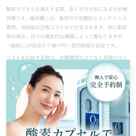
酸素カプセルを導入する際、多くの方が気になるのが維
持費です。維持費には、電気代や定期的なメンテナンス
費用、消耗品の交換コストなどが含まれます。特に家庭
用の場合、月々の電気代は機種によって異なりますが、
一般的には1回あたり数十円〜百円程度が目安です。
コストを比較する際は、初期費用だけでなく年間のラン
ニングコストをしっかり把握することが重要です。例え
ば、安価なモデルでも消耗品の交換頻度が高ければ、長
期的には割高になるケースもあります。加えて、メンテ
ナンス体制や保証期間の有無もチェックポイントとなり
ます。
実際の利用者からは「予想以上にフィルター交換の頻度
が高くコストがかかった」「定期点検サービスが付いて
いて安心だった」といった声も聞かれます。初心者の方