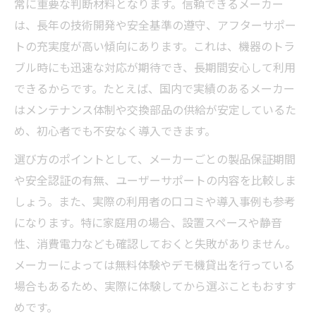
常に重要な判断材料となります。信頼できるメーカー
疲労回復向け酸素カプセル気圧設定の選び
は、長年の技術開発や安全基準の遵守、アフターサポー
方
トの充実度が高い傾向にあります。これは、機器のトラ
酸素カプセルの高気圧モデルの注意点
ブル時にも迅速な対応が期待でき、長期間安心して利用
できるからです。たとえば、国内で実績のあるメーカー
酸素カプセルの気圧ごとの体感効果の違い
はメンテナンス体制や交換部品の供給が安定しているた
使用頻度や維持費も考慮した酸素カプセルの比
め、初心者でも不安なく導入できます。
較術
選び方のポイントとして、メーカーごとの製品保証期間
酸素カプセルの維持費とコスト比較ポイン
や安全認証の有無、ユーザーサポートの内容を比較しま
ト
しょう。また、実際の利用者の口コミや導入事例も参考
酸素カプセル家庭用とレンタルの費用差比
になります。特に家庭用の場合、設置スペースや静音
較
性、消費電力なども確認しておくと失敗がありません。
酸素カプセル維持費を抑える選び方の工夫
メーカーによっては無料体験やデモ機貸出を行っている
酸素カプセルの寿命や交換時期の目安
場合もあるため、実際に体験してから選ぶこともおすす
酸素カプセル使用頻度による選択ポイント
めです。