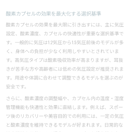
気になる酸素カプセルの安全性とリスク回避の
ポイント
酸素カプセルの効果を最大化する選択基準
酸素カプセル使用時の安全基準と選び方
酸素カプセルの効果を最大限に引き出すには、主に気圧
酸素カプセルの気圧が高い場合のリスク
設定、酸素濃度、カプセルの快適性が重要な選択基準で
酸素カプセルの欠点と対策方法を知る
す。一般的に気圧は1.2気圧から1.5気圧前後のモデルが多
く、身体への負担が少なく利用しやすいとされていま
酸素カプセル利用時の健康状態確認ポイン
す。高気圧タイプは酸素吸収効率が高まりますが、耳抜
ト
きが苦手な方や高齢者には低めの気圧設定が推奨されま
酸素カプセル寿命が縮む要因と防止策
す。用途や体調に合わせて調整できるモデルを選ぶのが
自宅導入向け酸素カプセルのチェックリスト徹
安全です。
底解説
さらに、酸素濃度の調整幅や、カプセル内の温度・湿度
酸素カプセル自宅設置時の必要スペース
管理機能も快適性と効果に直結します。例えば、スポー
酸素カプセル購入前の維持費と費用確認
ツ後のリカバリーや美容目的での利用には、一定の気圧
酸素カプセルメーカー選びの信頼性基準
と酸素濃度を維持できるモデルが好まれます。日常的な
家庭用酸素カプセル導入時の注意事項