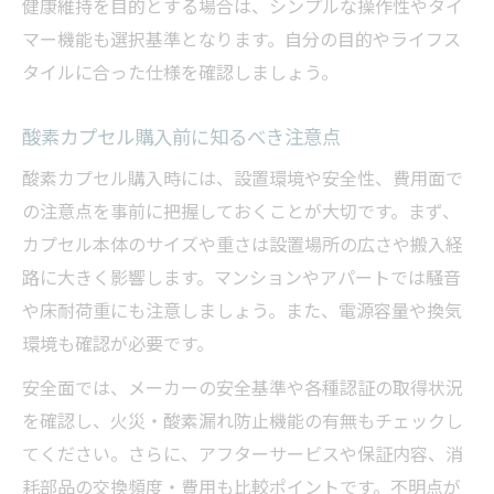
健康維持を目的とする場合は、シンプルな操作性やタイ
酸素カプセルレンタル活用時の比較ポイン
マー機能も選択基準となります。自分の目的やライフス
ト
タイルに合った仕様を確認しましょう。
安心して長く使うための酸素カプセル活用ガイ
ド
酸素カプセル購入前に知るべき注意点
酸素カプセル活用で効果を継続するコツ
酸素カプセル購入時には、設置環境や安全性、費用面で
酸素カプセル長期利用のメンテナンス方法
の注意点を事前に把握しておくことが大切です。まず、
酸素カプセル利用時の健康管理のポイント
カプセル本体のサイズや重さは設置場所の広さや搬入経
路に大きく影響します。マンションやアパートでは騒音
酸素カプセルで寿命を縮めない正しい使い
や床耐荷重にも注意しましょう。また、電源容量や換気
方
環境も確認が必要です。
酸素カプセルの効果を最大限に引き出す方
法
安全面では、メーカーの安全基準や各種認証の取得状況
を確認し、火災・酸素漏れ防止機能の有無もチェックし
てください。さらに、アフターサービスや保証内容、消
耗部品の交換頻度・費用も比較ポイントです。不明点が