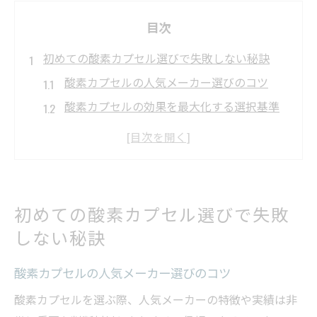
目次
初めての酸素カプセル選びで失敗しない秘訣
酸素カプセルの人気メーカー選びのコツ
酸素カプセルの効果を最大化する選択基準
酸素カプセル購入前に知るべき注意点
家庭用酸素カプセルの維持費と選び方
レンタル酸素カプセルのメリットと注意点
目的別に知りたい酸素カプセルの最適な気圧設
初めての酸素カプセル選びで失敗
定
しない秘訣
酸素カプセルの気圧設定が効果に与える影
響
酸素カプセルの人気メーカー選びのコツ
リラックス重視の酸素カプセル最適気圧と
酸素カプセルを選ぶ際、人気メーカーの特徴や実績は非
は