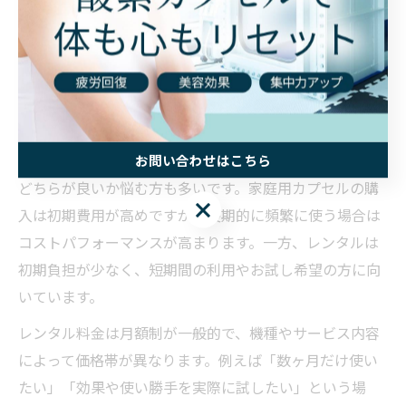
は、維持費の全体像を把握したうえで、自分の利用頻度
や目的に合ったモデルを選ぶことが満足度向上につなが
ります。
酸素カプセル家庭用とレンタルの費用差比較
酸素カプセルを自宅で使いたい場合、購入とレンタルの
お問い合わせはこちら
どちらが良いか悩む方も多いです。家庭用カプセルの購
お問い合わせはこちら
入は初期費用が高めですが、長期的に頻繁に使う場合は
コストパフォーマンスが高まります。一方、レンタルは
初期負担が少なく、短期間の利用やお試し希望の方に向
いています。
レンタル料金は月額制が一般的で、機種やサービス内容
によって価格帯が異なります。例えば「数ヶ月だけ使い
たい」「効果や使い勝手を実際に試したい」という場