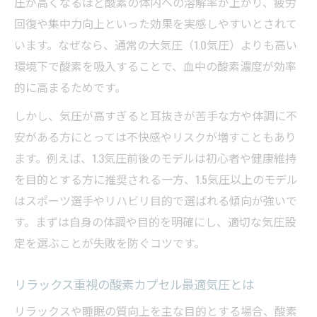
圧が高くなるほど酸素の体内への溶解率が上がり、疲労
回復や集中力向上といった効果を実感しやすいとされて
います。なぜなら、通常の大気圧（1.0気圧）よりも高い
環境下で酸素を吸入することで、血中の酸素濃度が効率
的に高まるためです。
しかし、気圧が高すぎると耳抜きが苦手な方や体調に不
安がある方にとっては不快感やリスクが増すこともあり
ます。例えば、1.3気圧前後のモデルは初心者や健康維持
を目的とする方に推奨される一方、1.5気圧以上のモデル
はスポーツ選手やリハビリ目的で選ばれる傾向が強いで
す。まずは自身の体調や目的を明確にし、適切な気圧設
定を選ぶことが失敗を防ぐコツです。
リラックス重視の酸素カプセル最適気圧とは
リラックスや睡眠の質向上を主な目的とする場合、酸素