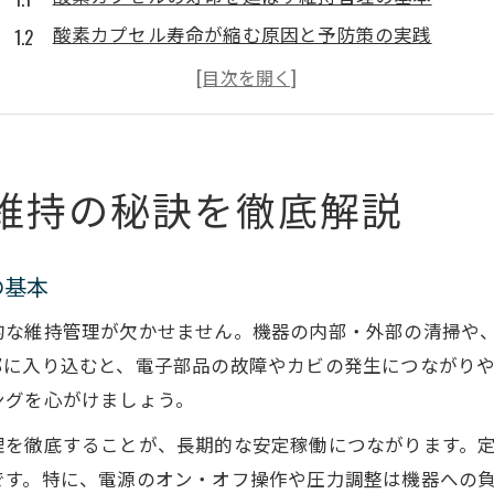
酸素カプセル寿命が縮む原因と予防策の実践
酸素カプセルのメンテナンス頻度と長持ちの秘訣
酸素カプセル寿命に影響する効果的な使用方法
業務用酸素カプセルの寿命と値段の関係に注目
安心を支える酸素カプセルのメンテナンス術
維持の秘訣を徹底解説
酸素カプセルの定期点検で安心利用を実現する方法
酸素カプセルメンテナンスで安全性を高める重要性
の基本
酸素カプセル利用時の安全確認と故障リスク対策
的な維持管理が欠かせません。機器の内部・外部の清掃や
酸素カプセル効果を守る日常清掃のポイント
部に入り込むと、電子部品の故障やカビの発生につながり
酸素カプセルの維持費削減と安全確保の両立術
ングを心がけましょう。
効果を高める日常管理と酸素カプセル活用法
理を徹底することが、長期的な安定稼働につながります。
酸素カプセル効果を最大化する管理と過ごし方
です。特に、電源のオン・オフ操作や圧力調整は機器への