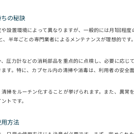
酸素カプセル活用で効果と安全性を両立させるコツ
酸素カプセルの維持費と長期利用のポイント
持ちの秘訣
酸素カプセルレンタル期間中の管理術を解説
度や設置環境によって異なりますが、一般的には月1回程度
酸素カプセル維持費と安全性のバランスを考える
クと、半年ごとの専門業者によるメンテナンスが理想的です
酸素カプセル維持費の内訳と抑える工夫について
酸素カプセル安全性とコストの両立方法を解説
ン、圧力計などの消耗部品を重点的に点検し、必要に応じ
酸素カプセル月額コストと安全な利用事例紹介
きます。特に、カプセル内の清掃や消毒は、利用者の安全
酸素カプセル補助金活用で維持費を賢く節約
お問い合わせはこちら
お問い合わせはこちら
酸素カプセルの値段に見合う安全管理の重要性
・清掃をルーチン化することが挙げられます。また、異常
イントです。
使用方法
は、日常の使用方法にも注意が必要です。まず、定められ