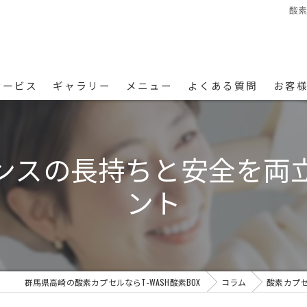
酸
サービス
ギャラリー
メニュー
よくある質問
お客
ンスの長持ちと安全を両
ント
群馬県高崎の酸素カプセルならT-WASH酸素BOX
コラム
酸素カプ