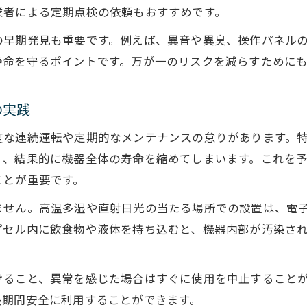
酸素カプセル利用中に推奨される過ごし方の工夫
業者による定期点検の依頼もおすすめです。
酸素カプセルの効果を実感できる日常活用テクニッ
の早期発見も重要です。例えば、異音や異臭、操作パネル
酸素カプセルを使う前後の注意点と管理方法
寿命を守るポイントです。万が一のリスクを減らすために
酸素カプセル寿命を意識した効果的な活用法
自宅利用にも役立つ酸素カプセル管理のポイント
の実践
酸素カプセル自宅設置のおすすめ管理方法
度な連続運転や定期的なメンテナンスの怠りがあります。
自宅で酸素カプセルを安全に使うための注意点
く、結果的に機器全体の寿命を縮めてしまいます。これを
酸素カプセル自宅利用時の維持費と節約術
ことが重要です。
酸素カプセル自宅レンタルの実践的な選び方
ません。高温多湿や直射日光の当たる場所での設置は、電
酸素カプセル自宅管理で気を付けたい寿命対策
プセル内に飲食物や液体を持ち込むと、機器内部が汚染さ
長く使うための酸素カプセル実践メソッド紹介
酸素カプセルを長持ちさせる実践的な管理手法
けること、異常を感じた場合はすぐに使用を中止すること
酸素カプセル寿命を守る日々のメンテナンス方法
長期間安全に利用することができます。