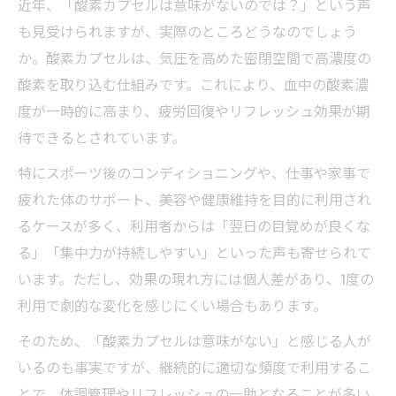
近年、「酸素カプセルは意味がないのでは？」という声
酸素カプセル利用時の体調確認と耳抜き対
も見受けられますが、実際のところどうなのでしょう
策
か。酸素カプセルは、気圧を高めた密閉空間で高濃度の
酸素カプセル利用前の水分補給と注意事項
酸素を取り込む仕組みです。これにより、血中の酸素濃
酸素カプセルで事故や副作用を防ぐために
度が一時的に高まり、疲労回復やリフレッシュ効果が期
待できるとされています。
酸素カプセル利用後の過ごし方とリスク管
理
特にスポーツ後のコンディショニングや、仕事や家事で
酸素カプセルの安全性や副作用の真実
疲れた体のサポート、美容や健康維持を目的に利用され
るケースが多く、利用者からは「翌日の目覚めが良くな
酸素カプセルの副作用リスクと安全性の根
る」「集中力が持続しやすい」といった声も寄せられて
拠
います。ただし、効果の現れ方には個人差があり、1度の
酸素カプセルで死亡事故が起きる可能性は
利用で劇的な変化を感じにくい場合もあります。
あるか
酸素カプセルは老化や健康に悪影響なのか
そのため、「酸素カプセルは意味がない」と感じる人が
いるのも事実ですが、継続的に適切な頻度で利用するこ
酸素カプセル利用時の注意すべき体調変化
とで、体調管理やリフレッシュの一助となることが多い