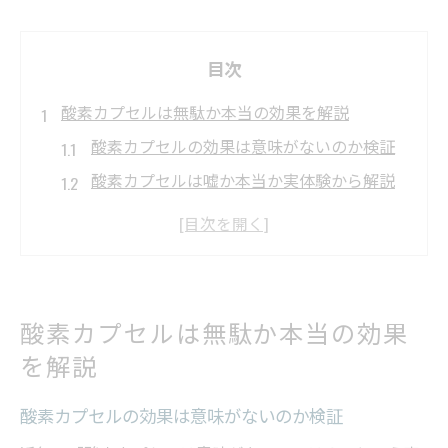
目次
酸素カプセルは無駄か本当の効果を解説
酸素カプセルの効果は意味がないのか検証
酸素カプセルは嘘か本当か実体験から解説
ダイエットや疲労回復に酸素カプセルは有
効か
酸素カプセルの無駄・デメリットを見極め
る視点
酸素カプセルは無駄か本当の効果
酸素カプセルで老化や寿命が縮む噂の真実
を解説
安心して酸素カプセルを使う注意点
酸素カプセルを安全に使うための基本ルー
酸素カプセルの効果は意味がないのか検証
ル