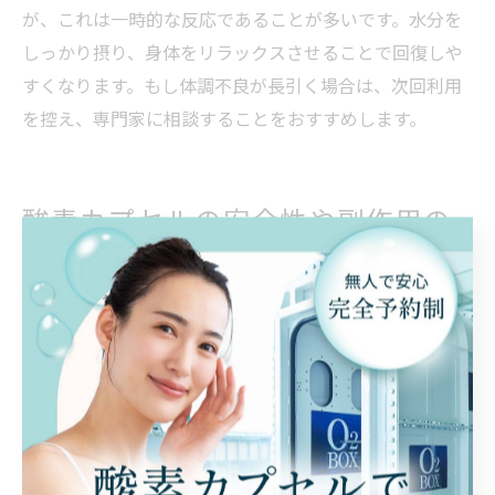
が、これは一時的な反応であることが多いです。水分を
しっかり摂り、身体をリラックスさせることで回復しや
すくなります。もし体調不良が長引く場合は、次回利用
を控え、専門家に相談することをおすすめします。
酸素カプセルの安全性や副作用の
真実
酸素カプセルの副作用リスクと安全性の根拠
酸素カプセルを利用する際、多くの方が「副作用はない
のか」「安全なのか」といった疑問を持ちます。実際、
酸素カプセルは正しい使い方を守れば副作用のリスクは
非常に低いとされています。その理由は、利用前の体調
チェックや使用上の注意点が徹底されているためです。