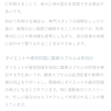
か
に利用することで、徐々に体の変化を実感できる場合が
酸素カプセルと老化の関係を科学的に考察
多いです。
健康投資として酸素カプセルは信頼できる
初めて利用する場合は、専門スタッフの説明をしっかり
か
受け、無理のない範囲で継続することが大切です。利用
酸素カプセル利用での死亡事故リスクを解
者の口コミや実体験も参考にしながら、自分自身の体調
説
に合わせて取り入れることをおすすめします。
寿命が縮む噂と酸素カプセルの実際の安全
ダイエットや疲労回復に酸素カプセルは有効か
性
利用前に知りたい酸素カプセルの条件
ダイエットや疲労回復を目的に酸素カプセルの利用を検
討する方も多いです。酸素カプセルは血流促進や新陳代
酸素カプセルの利用不可条件と適した人と
謝の向上をサポートし、間接的にダイエットや疲労回復
は
の助けになるとされています。特に運動後のリカバリー
妊娠中や持病がある人の酸素カプセル注意
や、忙しい毎日のセルフケアとして利用されることが増
点
えています。
酸素カプセル利用時の耳抜きや閉所恐怖症