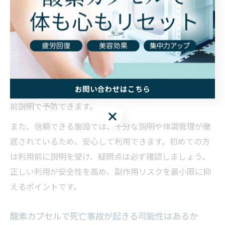
例えば、利用前には耳抜きができるか、体調不良がない
かの確認が行われます。万が一、耳抜きができない方や
風邪気味の方が無理に利用すると、耳や体調に負担がか
かる可能性もあるため、スタッフへの相談が重要です。
副作用としては、まれに気圧変化による耳の違和感や軽
お問い合わせはこちら
い頭痛が報告されていますが、これも正しい使い方と事
前説明で予防できます。
お問い合わせはこちら
また、信頼できる施設では、十分な説明や体調管理が徹
底されているため、安心して利用できます。初めての方
は利用前に説明を受け、疑問点は必ず確認しましょう。
正しい利用が安全性を高め、副作用リスクを最小限に抑
えるポイントです。
酸素カプセルで死亡事故が起きる可能性はあるか