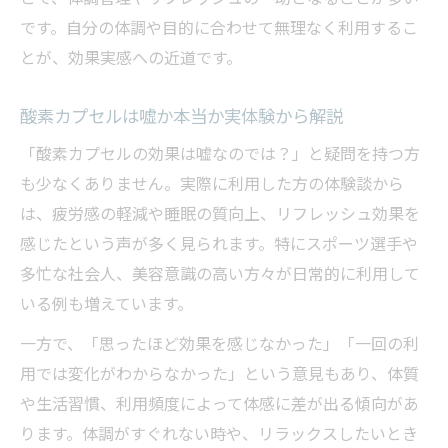
酸素カプセルに関する嘘や誤解を正しく解
です。自分の体調や目的に合わせて無理なく利用するこ
説
とが、効果実感への近道です。
毎日利用すべきか頻度の目安と理由
酸素カプセルは毎日使うべきか専門的に解
酸素カプセルは嘘か本当か実体験から解説
説
「酸素カプセルの効果は嘘なのでは？」と疑問を持つ方
酸素カプセルの最適な利用頻度とその理由
も少なくありません。実際に利用した方の体験談から
酸素カプセルの頻度と効果的な使い方の関
は、疲労感の軽減や睡眠の質向上、リフレッシュ効果を
係
感じたという声が多く見られます。特にスポーツ選手や
無理なく続ける酸素カプセル利用スケジュ
多忙な社会人、美容意識の高い方々が日常的に利用して
ール
いる例も増えています。
酸素カプセル利用後の体調管理で注意する
一方で、「思ったほど効果を感じなかった」「一回の利
点
用では変化がわからなかった」という意見もあり、体質
酸素カプセルで寿命が縮む噂を検証
や生活習慣、利用頻度によって体感に差が出る傾向があ
酸素カプセルが寿命を縮める根拠はあるの
ります。体調がすぐれない時や、リラックスしたいとき