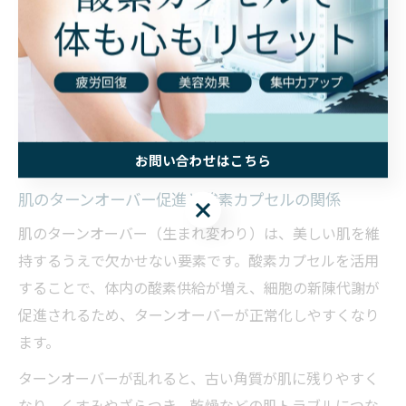
ることで、徐々に肌の印象が明るくなったというケース
も報告されています。
注意点としては、初回利用時には体調の変化に注意し、
無理のない範囲で継続することが大切です。美容医療や
サロンケアとも併用しやすいので、ライフスタイルに合
わせて取り入れるとより効果的です。
お問い合わせはこちら
肌のターンオーバー促進と酸素カプセルの関係
お問い合わせはこちら
肌のターンオーバー（生まれ変わり）は、美しい肌を維
持するうえで欠かせない要素です。酸素カプセルを活用
することで、体内の酸素供給が増え、細胞の新陳代謝が
促進されるため、ターンオーバーが正常化しやすくなり
ます。
ターンオーバーが乱れると、古い角質が肌に残りやすく
なり、くすみやざらつき、乾燥などの肌トラブルにつな