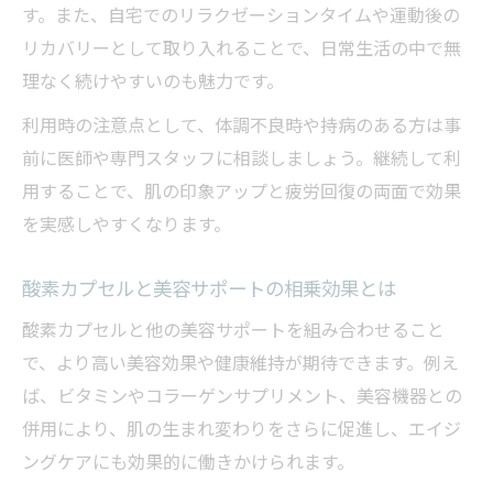
す。また、自宅でのリラクゼーションタイムや運動後の
れる背景
リカバリーとして取り入れることで、日常生活の中で無
美容サポートとしての酸素カプセルの役割
理なく続けやすいのも魅力です。
とは
利用時の注意点として、体調不良時や持病のある方は事
続けて分かる酸素カプセルの美容サポート力
前に医師や専門スタッフに相談しましょう。継続して利
酸素カプセル継続利用で実感する美容サポ
用することで、肌の印象アップと疲労回復の両面で効果
ート力
を実感しやすくなります。
酸素カプセルと美容ケアの長期的な効果の
関係
酸素カプセルと美容サポートの相乗効果とは
肌変化を記録しながら酸素カプセルの効果
酸素カプセルと他の美容サポートを組み合わせること
を実感
で、より高い美容効果や健康維持が期待できます。例え
酸素カプセル利用を続けて得られる美肌の
ば、ビタミンやコラーゲンサプリメント、美容機器との
変化
併用により、肌の生まれ変わりをさらに促進し、エイジ
酸素カプセルで毎日の美容習慣が変わる理
ングケアにも効果的に働きかけられます。
由