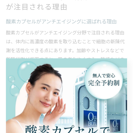
が注目される理由
酸素カプセルがアンチエイジングに選ばれる理由
酸素カプセルがアンチエイジング分野で注目される理由
は、体内に高濃度の酸素を取り込むことで細胞の新陳代
謝を活性化できる点にあります。加齢やストレスなどで
新陳代謝が低下すると、肌の老化やくすみ、乾燥などの
トラブルが起こりやすくなりますが、酸素カプセルを利
用することでこれらの悩みをサポートできるとされてい
ます。
実際に酸素カプセルを利用した方からは「肌のハリやツ
ヤが出た」「疲労回復も感じる」といった声も多く、エ
イジングケアと日常の美肌サポートを同時に叶えたい方
に適しています。特に、定期的に酸素カプセルを利用す