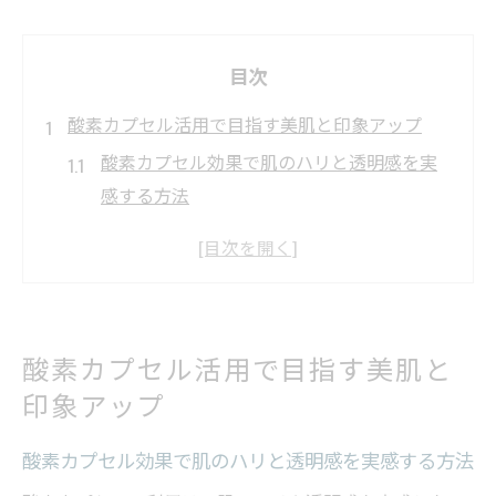
目次
酸素カプセル活用で目指す美肌と印象アップ
酸素カプセル効果で肌のハリと透明感を実
感する方法
酸素カプセルは美肌作りにどう役立つのか
解説
疲労回復と美肌ケアを両立する酸素カプセ
ルの活用術
酸素カプセル活用で目指す美肌と
酸素カプセルと美容サポートの相乗効果と
印象アップ
は
酸素カプセル利用で印象アップを目指すポ
酸素カプセル効果で肌のハリと透明感を実感する方法
イント