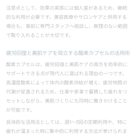
肌のハリアップは酸素カプセルでどう変化
注意点として、効果の実感には個人差があるため、継続
するか
的な利用が必要です。美容医療やサロンケアと併用する
場合も、事前に専門スタッフへ相談し、無理のない範囲
シワやくすみ改善は酸素カプセルの頻度が
で取り入れることが大切です。
鍵
酸素カプセル効果を最大化する使い方と実
疲労回復と美肌ケアを両立する酸素カプセルの活用術
感例
酸素カプセルは、疲労回復と美肌ケアの両方を効率的に
シワやくすみ改善サポートの新常識とは
サポートできる点が現代人に選ばれる理由の一つです。
酸素カプセルがシワ改善に与える効果の最
高濃度酸素によって体内の酸素供給が増え、疲労物質の
新知見
代謝が促進されるため、仕事や家事で蓄積した疲れをリ
くすみ解消に酸素カプセルを活用する新常
セットしながら、美肌づくりにも同時に働きかけること
識
が可能です。
酸素カプセルで美肌サポートが進化する理
具体的な活用法としては、週1～2回の定期利用や、特に
由
疲れが溜まった時に集中的に利用する方法が挙げられま
シワやくすみ対策に酸素カプセルが注目さ