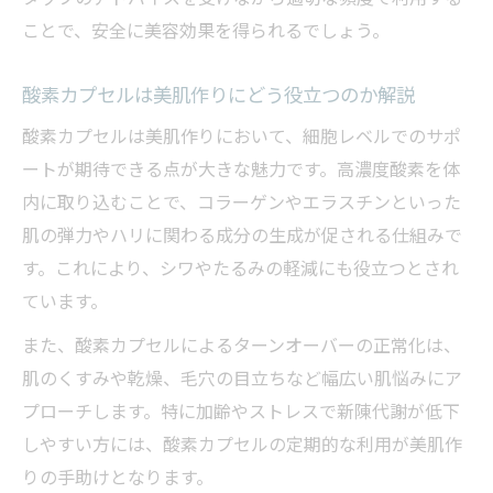
る理由
ことで、安全に美容効果を得られるでしょう。
肌のターンオーバー促進と酸素カプセルの
関係
酸素カプセルは美肌作りにどう役立つのか解説
シワやたるみケアに酸素カプセルが効果的
酸素カプセルは美肌作りにおいて、細胞レベルでのサポ
な理由
ートが期待できる点が大きな魅力です。高濃度酸素を体
酸素カプセル利用でエイジングケアを始め
内に取り込むことで、コラーゲンやエラスチンといった
るコツ
肌の弾力やハリに関わる成分の生成が促される仕組みで
す。これにより、シワやたるみの軽減にも役立つとされ
酸素カプセル効果で年齢による変化に立ち
ています。
向かう方法
肌悩みへの実感は酸素カプセル何回目から？
また、酸素カプセルによるターンオーバーの正常化は、
酸素カプセルは何回目から美肌効果を感じ
肌のくすみや乾燥、毛穴の目立ちなど幅広い肌悩みにア
る？
プローチします。特に加齢やストレスで新陳代謝が低下
しやすい方には、酸素カプセルの定期的な利用が美肌作
継続利用で変わる酸素カプセルの実感ポイ
りの手助けとなります。
ント