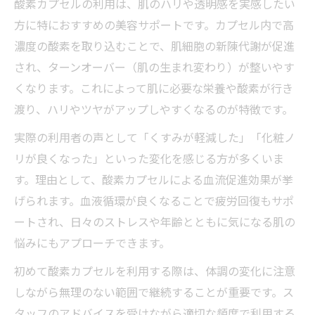
酸素カプセルの利用は、肌のハリや透明感を実感したい
美しさを支える酸素カプセルの基礎知識
方に特におすすめの美容サポートです。カプセル内で高
酸素カプセルとは何か美容面への基礎知識
濃度の酸素を取り込むことで、肌細胞の新陳代謝が促進
を解説
され、ターンオーバー（肌の生まれ変わり）が整いやす
酸素カプセル効果のメカニズムと美しさへ
くなります。これによって肌に必要な栄養や酸素が行き
の影響
渡り、ハリやツヤがアップしやすくなるのが特徴です。
疲労回復も叶える酸素カプセルの仕組みを
実際の利用者の声として「くすみが軽減した」「化粧ノ
知る
リが良くなった」といった変化を感じる方が多くいま
美肌のための酸素カプセル活用の基本ポイ
す。理由として、酸素カプセルによる血流促進効果が挙
ント
げられます。血液循環が良くなることで疲労回復もサポ
酸素カプセルは自宅でも使えるのか実用面
ートされ、日々のストレスや年齢とともに気になる肌の
から検討
悩みにもアプローチできます。
アンチエイジングに酸素カプセルが注目される
初めて酸素カプセルを利用する際は、体調の変化に注意
理由
しながら無理のない範囲で継続することが重要です。ス
酸素カプセルがアンチエイジングに選ばれ
タッフのアドバイスを受けながら適切な頻度で利用する