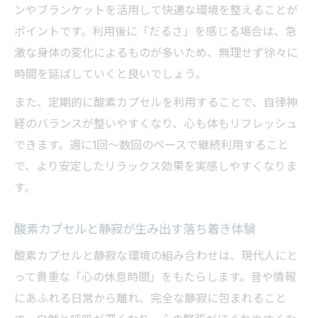
酸素カプセル習慣で副交感神経を活性化し
ンやブランケットを活用して快適な環境を整えることが
よう
ポイントです。利用後に「だるさ」を感じる場合は、急
酸素カプセルを活用したストレス対策と習
激な身体の変化によるものが多いため、無理せず徐々に
慣化
時間を延ばしていくと良いでしょう。
自律神経調整に酸素カプセルが効果的な理
また、定期的に酸素カプセルを利用することで、自律神
由
経のバランスが整いやすくなり、心も体もリフレッシュ
酸素カプセルで心身の安定を日々の習慣に
できます。週に1回〜数回のペースで継続利用すること
取り入れる
で、より安定したリラックス効果を実感しやすくなりま
す。
酸素カプセルと静寂が生み出す落ち着き体験
酸素カプセルと静寂な環境の組み合わせは、現代人にと
って貴重な「心の休息時間」をもたらします。音や情報
にあふれる日常から離れ、完全な静寂に包まれること