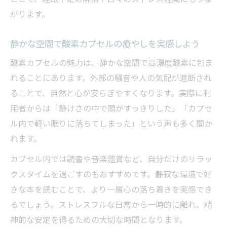
ット
がります。
酸素カプセル活用で質の良い休息を手に入
静かな空間で酸素カプセルの癒やしを実感しよう
れる
酸素カプセルの魅力は、静かな空間で高濃度酸素に包ま
酸素カプセルの睡眠不足解消に向けた活用
れることにあります。外部の騒音や人の気配が遮断され
法
ることで、自然と心が安らぎやすくなります。実際に利
酸素カプセルの効果的な入り方を徹底解説
用者からは「静けさの中で頭がすっきりした」「カプセ
酸素カプセルの効果的な入り方と注意点ま
ル内で軽い眠りに落ちてしまった」という声も多く聞か
とめ
れます。
酸素カプセル90分効果を最大化する利用法
カプセル内では読書や音楽鑑賞など、自分だけのリラッ
酸素カプセル何分が最適かを目的別に紹介
クスタイムを過ごすのもおすすめです。静寂な環境で好
深呼吸を意識した酸素カプセルの入り方の
きな本を読むことで、より一層心の落ち着きを実感でき
コツ
るでしょう。ストレスフルな日常から一時的に離れ、精
酸素カプセルで効果を実感するための入り
神的な安定を得るための大切な時間となります。