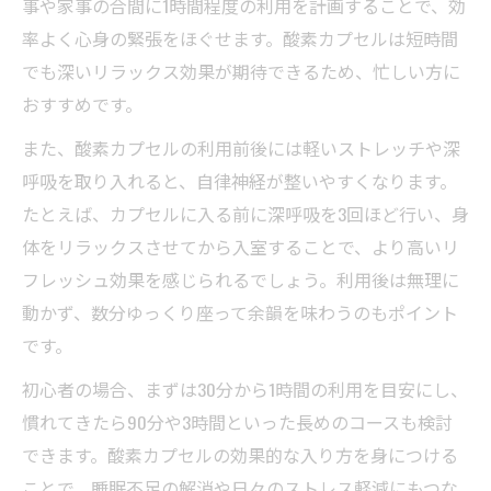
事や家事の合間に1時間程度の利用を計画することで、効
酸素カプセル1時間効果と深い癒やしの関係
率よく心身の緊張をほぐせます。酸素カプセルは短時間
を解説
でも深いリラックス効果が期待できるため、忙しい方に
短時間利用でも酸素カプセルで心身が整う
おすすめです。
理由
また、酸素カプセルの利用前後には軽いストレッチや深
酸素カプセル体験で短時間休息の質を高め
呼吸を取り入れると、自律神経が整いやすくなります。
る工夫
たとえば、カプセルに入る前に深呼吸を3回ほど行い、身
酸素カプセルは短時間でも癒やし効果が持
体をリラックスさせてから入室することで、より高いリ
続する
フレッシュ効果を感じられるでしょう。利用後は無理に
睡眠不足のリカバリーに役立つ酸素カプセル
動かず、数分ゆっくり座って余韻を味わうのもポイント
です。
酸素カプセルで睡眠不足を効率よくリカバ
リー
初心者の場合、まずは30分から1時間の利用を目安にし、
酸素カプセル睡眠時間相当のリフレッシュ
慣れてきたら90分や3時間といった長めのコースも検討
効果とは
できます。酸素カプセルの効果的な入り方を身につける
睡眠不足時に酸素カプセルがもたらすメリ
ことで、睡眠不足の解消や日々のストレス軽減にもつな