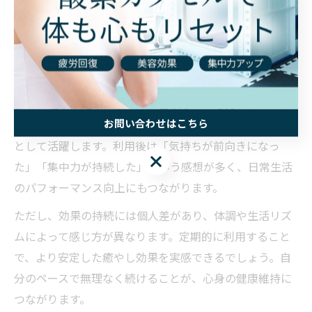
性化されることで、カプセルを出た後も心身の軽やかさ
やリフレッシュ感が長く保たれます。「短時間しか利用
できないけど、効果が続くのか不安」という方でも安心
して活用できます。
また、睡眠不足やストレスが蓄積している方にとって、
お問い合わせはこちら
酸素カプセルの短時間利用は、質の高い休息を補う手段
として活躍します。利用後は「気持ちが前向きになっ
お問い合わせはこちら
た」「集中力が持続した」という感想が多く、日常生活
のパフォーマンス向上にもつながります。
ただし、効果の持続には個人差があり、体調や生活リズ
ムによって感じ方が異なります。定期的に利用すること
で、より安定した癒やし効果を実感できるでしょう。自
分のペースで無理なく続けることが、心身の健康維持に
つながります。