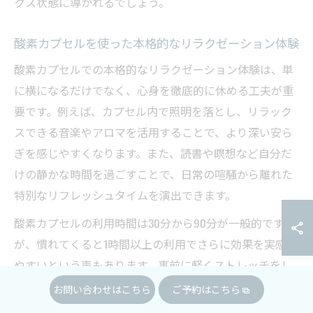
クス状態に導かれるでしょう。
酸素カプセルを使った本格的なリラクゼーション体験
酸素カプセルでの本格的なリラクゼーション体験は、単
に横になるだけでなく、心身を徹底的に休める工夫が重
要です。例えば、カプセル内で照明を落とし、リラック
スできる音楽やアロマを活用することで、より深い安ら
ぎを感じやすくなります。また、読書や瞑想など自分だ
けの静かな時間を過ごすことで、日常の喧騒から離れた
特別なリフレッシュタイムを演出できます。
酸素カプセルの利用時間は30分から90分が一般的です
が、慣れてくると1時間以上の利用でさらに効果を実感し
やすいという声もあります。事前に軽くストレッチをし
ておくと、カプセル内でのリラックス効果が高まる場合
お問い合わせはこちら
ご予約はこちら
もありますので、ぜひ実践してみてください。ただし、