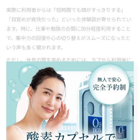
実際に利用者からは「短時間でも頭がすっきりする」
「目覚めが爽快だった」といった体験談が寄せられてい
ます。特に、仕事や勉強の合間に20分程度利用すること
で、集中力の回復や心の切り替えがスムーズになったと
いう声も多く聞かれます。
ただし、休息の質を高めるためには、カプセル利用後に
急激な運動や食事を避け、しばらくゆったりと過ごすこ
とが大切です。初心者の方は、スタッフのアドバイスを
受けながら自分に合った過ごし方を見つけてみましょ
う。
酸素カプセルは短時間でも癒やし効果が持続する
酸素カプセルは短時間の利用でも、その癒やし効果が持
続しやすい点が魅力です。高濃度酸素で血流や代謝が活