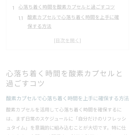
心落ち着く時間を酸素カプセルと過ごすコツ
酸素カプセルで心落ち着く時間を上手に確
保する方法
静かな空間で酸素カプセルの癒やしを実感
しよう
酸素カプセル利用で深いリラックスを得る
コツ
心落ち着く時間を酸素カプセルと
酸素カプセルと静寂が生み出す落ち着き体
過ごすコツ
験
酸素カプセルでストレス軽減と心の安定を
酸素カプセルで心落ち着く時間を上手に確保する方法
実感
酸素カプセルを活用して心落ち着く時間を確保するに
短時間で深く癒やされる酸素カプセル体験
は、まず日常のスケジュールに「自分だけのリフレッシ
酸素カプセルで短時間リフレッシュを実現
ュタイム」を意識的に組み込むことが大切です。特に仕
する秘訣