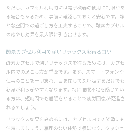
方
ただし、カプセル利用時には電子機器の使用に制限があ
リラックス重視なら静かな酸素カプセル活用を
る場合もあるため、事前に確認しておくと安心です。静
静かな環境で酸素カプセルのリラックス効
かな空間での過ごし方を工夫することで、酸素カプセル
果を実感
の癒やし効果を最大限に引き出せます。
酸素カプセルを使った本格的なリラクゼー
ション体験
酸素カプセル利用で深いリラックスを得るコツ
雑音を避け酸素カプセルで心落ち着く時間
酸素カプセルで深いリラックスを得るためには、カプセ
を満喫
ル内での過ごし方が重要です。まず、スマートフォンや
静寂と酸素カプセルがもたらす深い安らぎ
仕事のことを一切忘れ、目を閉じて深呼吸するだけでも
リラックス重視の酸素カプセル活用ポイン
心身が和らぎやすくなります。特に睡眠不足を感じてい
ト
る方は、短時間でも睡眠をとることで疲労回復が促進さ
酸素カプセルで自律神経を整える習慣作り
れるでしょう。
酸素カプセルで自律神経バランスを整える
リラックス効果を高めるには、カプセル内での姿勢にも
秘訣
注意しましょう。無理のない体勢で横になり、クッショ