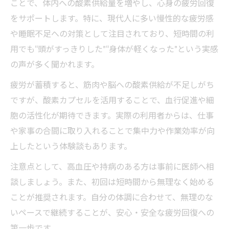
ことで、体内への酸素供給量を増やし、心身の疲労回復
酸素カプセルの手軽な利用で健康維持をサ
をサポートします。特に、現代人に多い慢性的な疲労感
ポート
や睡眠不足への対策として注目されており、短時間の利
酸素カプセルのコストパフォーマンスと健
用でも“頭がすっきりした”“身体が軽くなった”という実感
康効果
の声が多く聞かれます。
初めての方も安心な酸素カプセルの始め方
疲労が蓄積すると、筋肉や脳への酸素供給が不足しがち
酸素カプセルがもたらす疲労回復と免疫力
ですが、酸素カプセルを活用することで、血行促進や細
アップ
胞の活性化が期待できます。実際の利用者からは、仕事
酸素カプセルは美容やアンチエイジングに
や家事の合間に取り入れることで集中力や作業効率が向
も有効
上したという体験談もあります。
疲労回復を実感する酸素カプセルの使い方
注意点として、高血圧や持病のある方は事前に医師へ相
酸素カプセルの最適な利用頻度と効果実感
談しましょう。また、初回は短時間から無理なく始める
のコツ
ことが推奨されます。自分の体調に合わせて、無理のな
酸素カプセルで疲労回復を最大化する活用
いペースで継続することが、安心・安全な疲労回復への
ポイント
第一歩です。