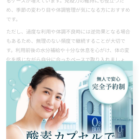
るケースが増えています。免疫力の維持にも役立つた
め、季節の変わり目や体調管理が気になる方におすすめ
です。
ただし、過度な利用や体調不良時には逆効果となる場合
もあるため、無理のない頻度で継続することが大切で
す。利用前後の水分補給や十分な休息を心がけ、体の変
化を感じながら自分に合ったペースで取り入れましょ
う。
酸素カプセルは美容やアンチエイジングにも有効
酸素カプセルは、健康効果だけでなく美容やアンチエイ
ジング領域でも注目されています。高濃度酸素による血
行促進や新陳代謝の活性化は、肌のターンオーバーを整
え、シミやくすみの軽減、肌のハリ・ツヤ向上に寄与し
ます。実際、利用者からは「肌の調子が整った」「化粧