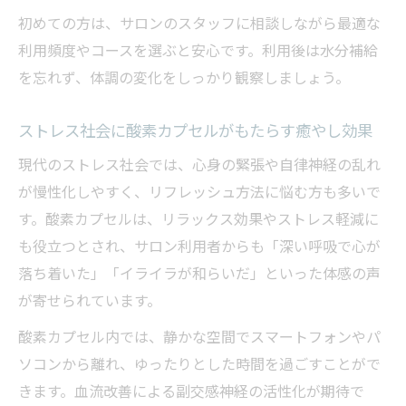
初めての方は、サロンのスタッフに相談しながら最適な
酸素カプセル通い放題の利用者体験と満足
利用頻度やコースを選ぶと安心です。利用後は水分補給
度
を忘れず、体調の変化をしっかり観察しましょう。
継続利用がもたらす酸素カプセルの美容効果
酸素カプセル継続利用で感じる美肌への変
ストレス社会に酸素カプセルがもたらす癒やし効果
化
現代のストレス社会では、心身の緊張や自律神経の乱れ
酸素カプセルはアンチエイジングにどう有
が慢性化しやすく、リフレッシュ方法に悩む方も多いで
効か
す。酸素カプセルは、リラックス効果やストレス軽減に
酸素カプセルが肌のハリやツヤに与える影
も役立つとされ、サロン利用者からも「深い呼吸で心が
響
落ち着いた」「イライラが和らいだ」といった体感の声
酸素カプセルの美容効果とそのメカニズム
が寄せられています。
解説
酸素カプセル内では、静かな空間でスマートフォンやパ
酸素カプセルで内側から美しさを実感する
ソコンから離れ、ゆったりとした時間を過ごすことがで
方法
きます。血流改善による副交感神経の活性化が期待で