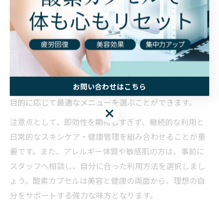
ノリが良くなった」といったリアルな声が寄せられてい
ます。
特に、加齢や生活習慣の乱れで肌トラブルを抱えやすい
方や、エイジングサインが気になる方には、週1〜2回の
定期利用が効果的です。サロンによっては、フェイシャ
お問い合わせはこちら
ルケアやボディケアと組み合わせたプランもあるため、
目的に応じて最適なメニューを選ぶことができます。
お問い合わせはこちら
注意点として、即効性を期待しすぎず、継続的な利用と
日常的なスキンケア・健康管理を組み合わせることが重
要です。また、アレルギー体質や敏感肌の方は、事前に
スタッフへ相談し、自分に合った利用方法を選択しまし
ょう。酸素カプセルは美容と健康の両面から、理想の自
分をサポートする強力な味方となります。