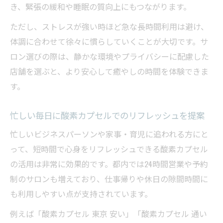
忙しい毎日へ酸素カプセルの活用術を提案
き、緊張の緩和や睡眠の質向上にもつながります。
仕事帰りに酸素カプセルを活用する新習慣
ただし、ストレスが強い時ほど急な長時間利用は避け、
酸素カプセルで短時間でも効率的なリフレ
体調に合わせて徐々に慣らしていくことが大切です。サ
ッシュ
ロン選びの際は、静かな環境やプライバシーに配慮した
忙しい人こそ酸素カプセルで健康管理を実
店舗を選ぶと、より安心して癒やしの時間を体験できま
践
す。
酸素カプセルの効果的な予約と利用タイミ
ング
忙しい毎日に酸素カプセルでのリフレッシュを提案
隙間時間に通える酸素カプセルの魅力紹介
忙しいビジネスパーソンや家事・育児に追われる方にと
って、短時間で心身をリフレッシュできる酸素カプセル
の活用は非常に効果的です。都内では24時間営業や予約
制のサロンも増えており、仕事帰りや休日の隙間時間に
も利用しやすい点が支持されています。
例えば「酸素カプセル 東京 安い」「酸素カプセル 通い