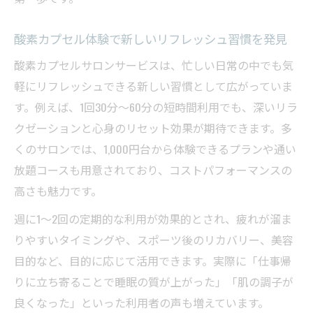
酸素カプセル利用前後の過ごし方と注意点
酸素カプセル体験で新しいリフレッシュ習慣を発見
酸素カプセルでのリラックス方法と体感レ
ポート
酸素カプセルサロンサービスは、忙しい日常の中でも気
軽にリフレッシュできる新しい習慣として広がっていま
酸素カプセル30分・60分の使い分け方を解
す。例えば、1回30分〜60分の短時間利用でも、深いリラ
説
クゼーションと心身のリセット効果が期待できます。多
酸素カプセル通い放題プランの実態を解説
くのサロンでは、1,000円台から体験できるプランや通い
酸素カプセル通い放題プランの選び方と魅
放題コースも用意されており、コストパフォーマンスの
力
高さも魅力です。
酸素カプセルの月額制と都度払いを徹底比
週に1〜2回の定期的な利用が効果的とされ、疲れが溜ま
較
りやすいタイミングや、スポーツ後のリカバリー、美容
酸素カプセル通い放題で得られるメリット
目的など、目的に応じて活用できます。実際に「仕事帰
とは
りに立ち寄ることで睡眠の質が上がった」「肌の調子が
酸素カプセルのプラン選びで後悔しないコ
良くなった」といった利用者の声も増えています。
ツ