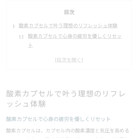
目次
酸素カプセルで叶う理想のリフレッシュ体験
酸素カプセルで心身の疲労を優しくリセッ
ト
酸素カプセル体験で新しいリフレッシュ習
慣を発見
ストレス社会に酸素カプセルがもたらす癒
やし効果
酸素カプセルで叶う理想のリフレ
忙しい毎日に酸素カプセルでのリフレッシ
ッシュ体験
ュを提案
酸素カプセルで日常が変わる実感と口コミ
酸素カプセルで心身の疲労を優しくリセット
紹介
酸素カプセルは、カプセル内の酸素濃度と気圧を高める
手頃に始める酸素カプセルの健康メリット