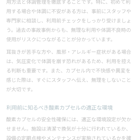
用方法と体調管理を徹底することです。特に、初めて利
酸素カプセル毎日利用のリスクと安全対策
用する場合や体調に不安がある方は、事前にスタッフや
継続利用で起こりうる酸素カプセルのデメ
専門家に相談し、利用前チェックをしっかり受けましょ
リット
う。過去の事故事例からも、無理な利用や体調不良時の
酸素カプセルの気圧設定が健康に与える影
使用がリスクにつながることが分かっています。
響
耳抜きが苦手な方や、風邪・アレルギー症状がある場合
持病がある方が酸素カプセル利用時に気を
は、気圧変化で体調を崩す恐れがあるため、利用を控え
つける点
る判断も重要です。また、カプセル内で不快感や異変を
酸素カプセル利用前に確認すべき体調や症
感じた際は、すぐにスタッフへ伝え、無理をしないこと
状
が大切です。
「寿命が縮む」は本当か？酸素カプセルの実際
利用前に知るべき酸素カプセルの適正な環境
酸素カプセルは寿命が縮むという噂の真相
を検証
酸素カプセルの安全性確保には、適正な環境設定が欠か
酸素カプセル利用と健康寿命の関連性を解
せません。施設は清潔で換気が十分に行われているか、
説
設備の定期点検やメンテナンスが実施されているかを確