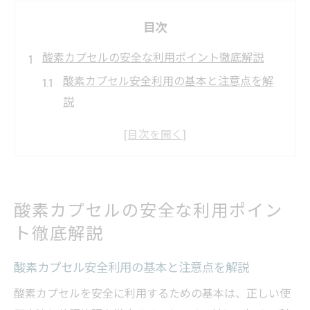
目次
酸素カプセルの安全な利用ポイント徹底解説
酸素カプセル安全利用の基本と注意点を解
説
利用前に知るべき酸素カプセルの適正な環
境
気圧や利用時間が酸素カプセル安全性に与
える影響
酸素カプセルの安全な利用ポイン
信頼できる酸素カプセル施設選びのポイン
ト徹底解説
ト
酸素カプセルと一般的な低圧室の違いを整
酸素カプセル安全利用の基本と注意点を解説
理
酸素カプセルを安全に利用するための基本は、正しい使
毎日使う前に知りたい酸素カプセルの注意点