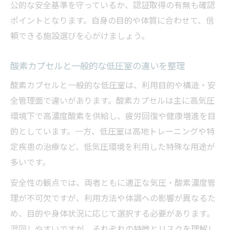
公的な安全基準を守っているか、認証取得の有無も確認
禁忌事項や利用リスクから考える酸素カプセル
ポイントとなります。自身の目的や体質に合わせて、信
の選び方
頼できる施設選びを心がけましょう。
酸素カプセル利用時に避けるべき禁忌事項
まとめ
酸素カプセルと一般的な低圧室の違いを整理
持病や妊娠中の酸素カプセル利用リスクと
酸素カプセルと一般的な低圧室は、利用目的や構造・安
対策
全管理面で違いがあります。酸素カプセルは主に高気圧
医師相談が必要な酸素カプセル使用条件と
環境下で高濃度酸素を供給し、疲労回復や健康増進を目
は
的としています。一方、低圧室は高地トレーニングや特
定疾患の治療など、低気圧環境を利用した特殊な用途が
安全な酸素カプセル選びのための機器チェ
多いです。
ックポイント
酸素カプセル利用リスクを減らすための施
安全性の観点では、両者ともに適正な気圧・酸素濃度管
設選定基準
理が不可欠ですが、利用方法や体調への影響が異なるた
め、目的や身体状況に応じて選択する必要があります。
混同しやすいですが、それぞれの特徴とリスクを理解し