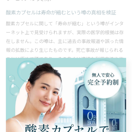
酸素カプセルは寿命が縮むという噂の真相を検証
酸素カプセルに関して「寿命が縮む」という噂がインタ
ーネット上で見受けられますが、実際の医学的根拠は存
在しません。この噂は、主に過去の事故報道や誤った情
報の拡散により生じたものです。死亡事故が報じられる
ことは極めて稀であり、その多くは適切な利用方法や体
調管理が不十分な場合に限られています。
例えば、2024年に報道された酸素カプセル内での事故
も、利用者の健康状態や機器の管理体制に問題があった
ケースが多いのが実情です。正しい知識を持ち、信頼で
きる施設で適切に利用すれば、寿命に悪影響を及ぼすリ
スクは非常に低いといえます。
酸素カプセル利用と健康寿命の関連性を解説