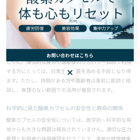
酸素カプセルの利用は、健康寿命の延伸に直接的な因果
関係が証明されているわけではありません。ただし、疲
労回復や睡眠の質向上、健康維持などの効果が期待でき
ることから、間接的に健康寿命のサポートに役立つと考
えられています。
お問い合わせはこちら
とくに、慢性的な疲労や運動後のリカバリー目的で利用
する方にとっては、日常生活の質を高める手段となり得
お問い合わせはこちら
ます。ただし、持病がある方や高齢者は事前に医師と相
談し、無理のない範囲での活用が推奨されます。
科学的に見た酸素カプセルの安全性と寿命の関係
酸素カプセルの安全性については、医学的・科学的な見
地からも大きな問題は報告されていません。適切な圧力
管理と利用者の体調確認を行うことで、事故や健康被害