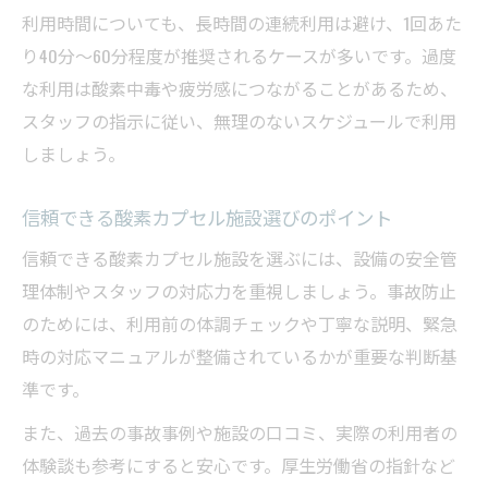
利用時間についても、長時間の連続利用は避け、1回あた
酸素カプセル効果と実際の欠点を比較解説
り40分〜60分程度が推奨されるケースが多いです。過度
酸素カプセル利用で気をつけたい老化予防
な利用は酸素中毒や疲労感につながることがあるため、
のポイント
スタッフの指示に従い、無理のないスケジュールで利用
酸素カプセル事故の背景と安全性の違いを解明
しましょう。
酸素カプセル事故事例から学ぶ利用時の注
意点
信頼できる酸素カプセル施設選びのポイント
低圧室と酸素カプセル事故の違いを正しく
信頼できる酸素カプセル施設を選ぶには、設備の安全管
理解
理体制やスタッフの対応力を重視しましょう。事故防止
酸素カプセル事故発生を防ぐための安全管
のためには、利用前の体調チェックや丁寧な説明、緊急
理体制
時の対応マニュアルが整備されているかが重要な判断基
過去の酸素カプセル事故から見るリスクの
準です。
現状
また、過去の事故事例や施設の口コミ、実際の利用者の
安全性確保のための酸素カプセル利用ガイ
体験談も参考にすると安心です。厚生労働省の指針など
ドライン