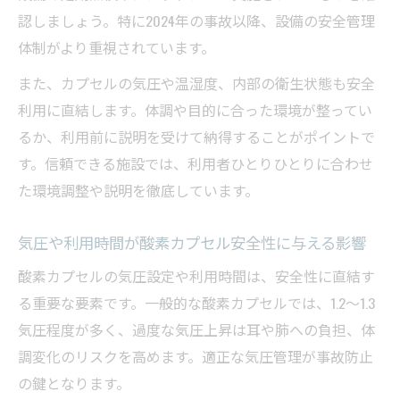
認しましょう。特に2024年の事故以降、設備の安全管理
科学的に見た酸素カプセルの安全性と寿命
体制がより重視されています。
の関係
酸素カプセル寿命リスクの根拠と誤解の発
また、カプセルの気圧や温湿度、内部の衛生状態も安全
生源
利用に直結します。体調や目的に合った環境が整ってい
るか、利用前に説明を受けて納得することがポイントで
安心して酸素カプセルを利用するための情
す。信頼できる施設では、利用者ひとりひとりに合わせ
報整理
た環境調整や説明を徹底しています。
酸素カプセルによる老化やデメリットの真実と
は
気圧や利用時間が酸素カプセル安全性に与える影響
酸素カプセルが老化に及ぼす影響を科学的
酸素カプセルの気圧設定や利用時間は、安全性に直結す
に検証
る重要な要素です。一般的な酸素カプセルでは、1.2〜1.3
酸素カプセルデメリットとメリットの最新
気圧程度が多く、過度な気圧上昇は耳や肺への負担、体
知見
調変化のリスクを高めます。適正な気圧管理が事故防止
副作用や酸素中毒リスクを理解した酸素カ
の鍵となります。
プセル活用