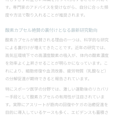
背景
す。専門家のアドバイスを受けながら、自分に合った頻
度や方法で取り入れることが推奨されます。
酸素カプセルが注目される現代人の悩み解
消効果
酸素カプセル絶賛の裏付けとなる最新研究動向
酸素カプセルで健康維持を目指すメリット
酸素カプセルが絶賛される理由の一つは、科学的な研究
とは
による裏付けが増えてきたことです。近年の研究では、
酸素カプセルの使用で危険はないのか徹底検証
高気圧環境下での高濃度酸素の吸入が、体内の酸素濃度
酸素カプセルに死亡事故のリスクは存在す
を効率よく上昇させることが明らかになっています。こ
るか
れにより、細胞修復や血流改善、疲労物質（乳酸など）
酸素カプセル利用時に気を付けるべき注意
の分解促進が期待できると報告されています。
点
特にスポーツ医学の分野では、激しい運動後のリカバリ
酸素カプセルと安全性に関する実際の研究
ー手段として酸素カプセルの有用性が注目されていま
結果
す。実際にアスリートが筋肉の回復やケガの治癒促進を
酸素カプセルに潜むデメリットやリスクの
目的に導入しているケースも多く、エビデンスも蓄積さ
真実