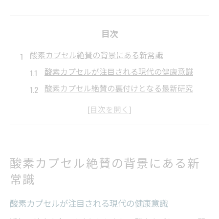
目次
酸素カプセル絶賛の背景にある新常識
酸素カプセルが注目される現代の健康意識
酸素カプセル絶賛の裏付けとなる最新研究
動向
スポーツ業界で酸素カプセルが話題な理由
アンチエイジングと酸素カプセルの深い関
係性
酸素カプセル絶賛の背景にある新
酸素カプセル利用が広がる社会的背景とは
常識
話題の酸素カプセル効果と根拠を解明
酸素カプセルの効果と科学的な根拠を徹底
酸素カプセルが注目される現代の健康意識
解説