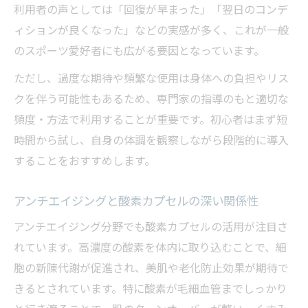
酸素カプセルが寿命や老化に与える影響を
利用者の声としては「回復が早まった」「翌日のコンデ
解説
ィションが良くなった」などの実感が多く、これが一般
酸素カプセルで老化を早めるという説の真
のスポーツ愛好者にも広がる要因となっています。
相
ただし、過度な期待や頻繁な使用は身体への負担やリス
酸素カプセルとアンチエイジングの最新研
クを伴う可能性もあるため、専門家の指導のもと適切な
究
頻度・方法で利用することが重要です。初心者はまず短
酸素カプセル絶賛が寿命縮小リスクと関係
時間から試し、自身の体調を観察しながら段階的に導入
するか
することをおすすめします。
酸素カプセル利用時の加齢対策ポイント
アンチエイジングと酸素カプセルの深い関係性
アンチエイジング分野でも酸素カプセルの活用が注目さ
れています。高濃度の酸素を体内に取り込むことで、細
胞の新陳代謝が促進され、美肌や老化防止効果が期待で
きるとされています。特に酸素が毛細血管までしっかり