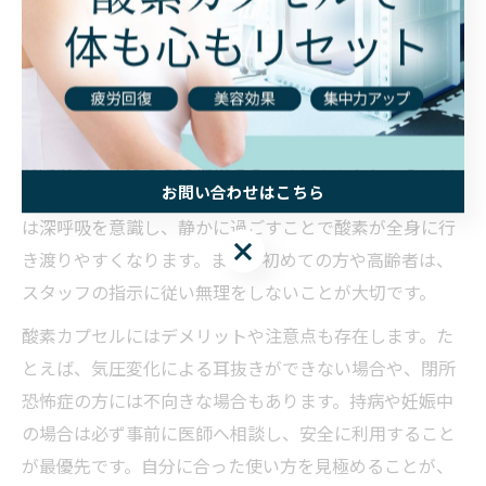
体調が万全な時に利用することが基本であり、無理な使
用は避けましょう。1回あたりの目安は約60分程度が推奨
されており、週に数回の継続利用が効果的とされていま
す。
利用前後は十分な水分補給を心がけ、リラックスした状
お問い合わせはこちら
態でカプセルに入ることがポイントです。カプセル内で
は深呼吸を意識し、静かに過ごすことで酸素が全身に行
お問い合わせはこちら
き渡りやすくなります。また、初めての方や高齢者は、
スタッフの指示に従い無理をしないことが大切です。
酸素カプセルにはデメリットや注意点も存在します。た
とえば、気圧変化による耳抜きができない場合や、閉所
恐怖症の方には不向きな場合もあります。持病や妊娠中
の場合は必ず事前に医師へ相談し、安全に利用すること
が最優先です。自分に合った使い方を見極めることが、