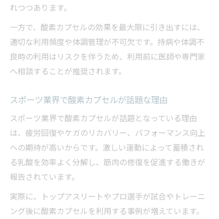
れつつあります。
酸素カプセル絶賛の裏で誤解されがちな点
一方で、酸素カプセルの効果を最大限に引き出すには、
を整理
適切な利用頻度や体調管理が不可欠です。持病や体調不
効果が医学的に見て意味はあるのか
良時の利用はリスクを伴うため、利用前に医師や専門家
酸素カプセルの効果は医学的にどこまで有
へ相談することが推奨されます。
効か
酸素カプセル絶賛は医学論文でどのように
スポーツ業界で酸素カプセルが話題な理由
扱われるか
スポーツ業界で酸素カプセルが話題となっている理由
酸素カプセルの効果がないという噂を検証
は、疲労回復やケガのリカバリー、パフォーマンス向上
酸素カプセルは医学的根拠に基づいて利用
への期待が高いからです。激しい運動によって蓄積され
できるか
る乳酸を効率よく分解し、筋肉の修復を促進する働きが
酸素カプセルの利用を医師が推奨する場合
報告されています。
とは
実際に、トップアスリートやプロ選手が試合やトレーニ
酸素カプセルは老化や寿命に影響するのか
ング後に酸素カプセルを利用する事例が増えています。