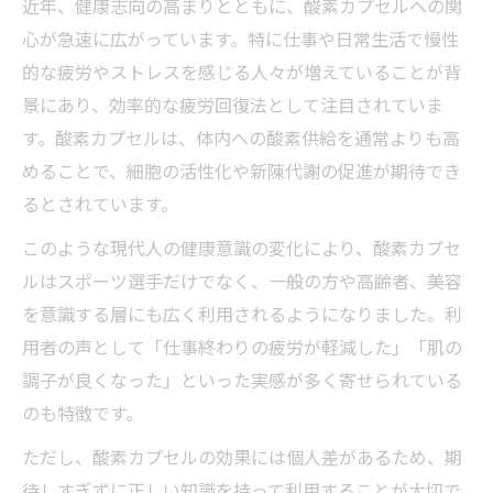
近年、健康志向の高まりとともに、酸素カプセルへの関
疲労回復やリカバリーに酸素カプセルは有
心が急速に広がっています。特に仕事や日常生活で慢性
効か
的な疲労やストレスを感じる人々が増えていることが背
酸素カプセルの効果は医学的に証明されて
景にあり、効率的な疲労回復法として注目されていま
いる？
す。酸素カプセルは、体内への酸素供給を通常よりも高
酸素カプセルで期待される美容と健康への
めることで、細胞の活性化や新陳代謝の促進が期待でき
影響
るとされています。
酸素カプセルの効果的な入り方とポイント
このような現代人の健康意識の変化により、酸素カプセ
紹介
ルはスポーツ選手だけでなく、一般の方や高齢者、美容
健康管理に酸素カプセルが注目される理由
を意識する層にも広く利用されるようになりました。利
用者の声として「仕事終わりの疲労が軽減した」「肌の
健康管理に酸素カプセルがなぜ最適なのか
調子が良くなった」といった実感が多く寄せられている
解説
のも特徴です。
酸素カプセルは日常生活の疲労回復に役立
つ？
ただし、酸素カプセルの効果には個人差があるため、期
酸素カプセル絶賛に見る健康志向の変化と
待しすぎずに正しい知識を持って利用することが大切で