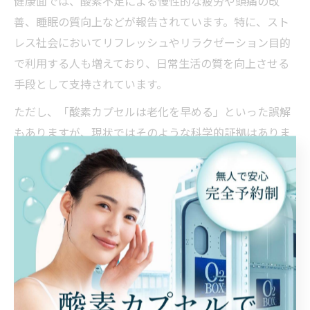
健康面では、酸素不足による慢性的な疲労や頭痛の改
善、睡眠の質向上などが報告されています。特に、スト
レス社会においてリフレッシュやリラクゼーション目的
で利用する人も増えており、日常生活の質を向上させる
手段として支持されています。
ただし、「酸素カプセルは老化を早める」といった誤解
もありますが、現状ではそのような科学的証拠はありま
せん。利用時は無理なく自分の体調に合わせて行い、持
病のある方や妊娠中の方は専門家に相談することが推奨
されます。正しい知識で安全に美容・健康効果を実感し
ましょう。
酸素カプセルの効果的な入り方とポイント紹介
酸素カプセルの効果を最大限に引き出すためには、正し
い入り方やポイントを押さえることが重要です。まず、