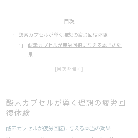
目次
酸素カプセルが導く理想の疲労回復体験
酸素カプセルが疲労回復に与える本当の効
果
酸素カプセル利用による体力回復の体感と
は
酸素カプセル疲労回復の仕組みとポイント
解説
酸素カプセルが導く理想の疲労回
酸素カプセルは慢性的疲労改善に役立つの
復体験
か
酸素カプセル体験者の疲労回復実感を紹介
酸素カプセルが疲労回復に与える本当の効果
睡眠不足解消に酸素カプセルは効果的か検証