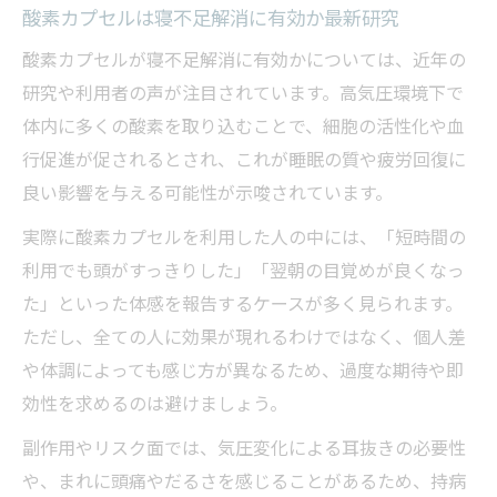
酸素カプセルは寝不足解消に有効か最新研究
酸素カプセルが寝不足解消に有効かについては、近年の
研究や利用者の声が注目されています。高気圧環境下で
体内に多くの酸素を取り込むことで、細胞の活性化や血
行促進が促されるとされ、これが睡眠の質や疲労回復に
良い影響を与える可能性が示唆されています。
実際に酸素カプセルを利用した人の中には、「短時間の
利用でも頭がすっきりした」「翌朝の目覚めが良くなっ
た」といった体感を報告するケースが多く見られます。
ただし、全ての人に効果が現れるわけではなく、個人差
や体調によっても感じ方が異なるため、過度な期待や即
効性を求めるのは避けましょう。
副作用やリスク面では、気圧変化による耳抜きの必要性
や、まれに頭痛やだるさを感じることがあるため、持病