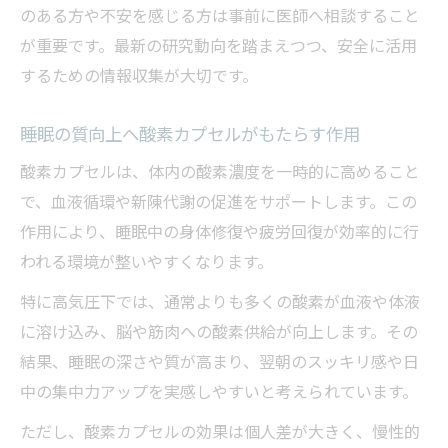
のある方や不安を感じる方は事前に医師へ相談すること
が重要です。最新の研究動向を踏まえつつ、安全に活用
するための情報収集が大切です。
睡眠の質向上へ酸素カプセルがもたらす作用
酸素カプセルは、体内の酸素濃度を一時的に高めること
で、血液循環や新陳代謝の促進をサポートします。この
作用により、睡眠中の身体修復や疲労回復が効率的に行
われる環境が整いやすくなります。
特に高気圧下では、通常よりも多くの酸素が血液や体液
に溶け込み、脳や筋肉への酸素供給が向上します。その
結果、睡眠の深さや質が高まり、翌朝のスッキリ感や日
中の集中力アップを実感しやすいと考えられています。
ただし、酸素カプセルの効果は個人差が大きく、慢性的