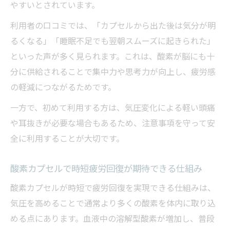
やすいとされています。
利用者の口コミでは、「カプセルから出た後は気分が明
るくなる」「睡眠不足でも翌朝スムーズに起きられた」
といった声が多く見られます。これは、酸素が脳にも十
分に供給されることで集中力や思考力が向上し、疲労感
の軽減につながるためです。
一方で、初めて利用する方は、気圧変化による軽い頭痛
や耳抜きが必要な場合もあるため、注意事項を守って安
全に利用することが大切です。
酸素カプセルで時短疲労回復が期待できる仕組み
酸素カプセルが時短で疲労回復を実現できる仕組みは、
気圧を高めることで通常より多くの酸素を体内に取り込
める点にあります。血液中の溶解型酸素が増加し、普段