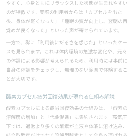
やすく、心身ともにリラックスした状態が生まれやすい
のが特徴です。実際の利用者からは「カプセルを出た
後、身体が軽くなった」「睡眠の質が向上し、翌朝の目
覚めが良くなった」といった声が寄せられています。
一方で、稀に「利用後にだるさを感じた」といったケー
スも見られます。これは体内環境の急激な変化や、元々
の体調による影響が考えられるため、利用時には事前に
自身の体調をチェックし、無理のない範囲で体験するこ
とが大切です。
酸素カプセル疲労回復効果が現れる仕組み解説
酸素カプセルによる疲労回復効果の仕組みは、「酸素の
溶解度の増加」と「代謝促進」に集約されます。高気圧
下では、通常より多くの酸素が血液や体液に溶け込み、
結合型酸素だけでなく溶解型酸素として全身へ運ばれる