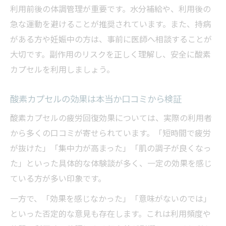
利用前後の体調管理が重要です。水分補給や、利用後の
急な運動を避けることが推奨されています。また、持病
がある方や妊娠中の方は、事前に医師へ相談することが
大切です。副作用のリスクを正しく理解し、安全に酸素
カプセルを利用しましょう。
酸素カプセルの効果は本当か口コミから検証
酸素カプセルの疲労回復効果については、実際の利用者
から多くの口コミが寄せられています。「短時間で疲労
が抜けた」「集中力が高まった」「肌の調子が良くなっ
た」といった具体的な体験談が多く、一定の効果を感じ
ている方が多い印象です。
一方で、「効果を感じなかった」「意味がないのでは」
といった否定的な意見も存在します。これは利用頻度や