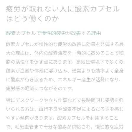
疲労が取れない人に酸素カプセル
はどう働くのか
酸素カプセルで慢性的疲労が改善する理由
酸素カプセルが慢性的な疲労の改善に効果を発揮する最
大の理由は、体内の酸素濃度を一時的に高めることで細
胞の活性化を促す点にあります。高気圧環境下で多くの
酸素が血液や体液に溶け込み、通常よりも効率よく全身
に酸素が行き渡るため、エネルギー産生が活発になり、
疲労感の軽減につながるのです。
特にデスクワークや立ち仕事などで長時間同じ姿勢を強
いられる方は、血行不良や酸素不足によるだるさを感じ
やすい傾向があります。酸素カプセルを利用すること
で、毛細血管まで十分な酸素が供給され、慢性的な疲労