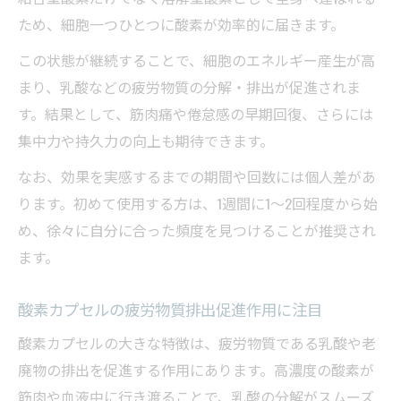
ため、細胞一つひとつに酸素が効率的に届きます。
この状態が継続することで、細胞のエネルギー産生が高
まり、乳酸などの疲労物質の分解・排出が促進されま
す。結果として、筋肉痛や倦怠感の早期回復、さらには
集中力や持久力の向上も期待できます。
なお、効果を実感するまでの期間や回数には個人差があ
ります。初めて使用する方は、1週間に1～2回程度から始
め、徐々に自分に合った頻度を見つけることが推奨され
ます。
酸素カプセルの疲労物質排出促進作用に注目
酸素カプセルの大きな特徴は、疲労物質である乳酸や老
廃物の排出を促進する作用にあります。高濃度の酸素が
筋肉や血液中に行き渡ることで、乳酸の分解がスムーズ