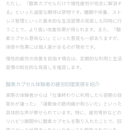
ただし、「酸素カプセルだけで慢性疲労が完全に解消す
る」といった過度な期待は禁物です。睡眠や栄養、スト
レス管理といった基本的な生活習慣の見直しも同時に行
うことで、より高い改善効果が得られます。また、『酸
素カプセル意味ない』といった意見も一部ありますが、
体感や効果には個人差があるのが現状です。
慢性的疲労の改善を目指す場合は、定期的な利用と生活
習慣の総合的な見直しを推奨します。
酸素カプセル体験者の疲労回復実感を紹介
実際の体験者からは「仕事終わりに利用したら翌朝の目
覚めが違った」「運動後の筋肉痛が和らいだ」といった
具体的な声が寄せられています。特に、疲労骨折などの
リハビリ期間中に酸素カプセルを取り入れたことで、回
復スピードが早まったというケースも報告されていま