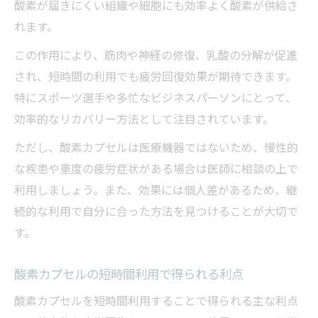
酸素が届きにくい組織や細胞にも効率よく酸素が供給さ
れます。
この作用により、筋肉や神経の修復、乳酸の分解が促進
され、短時間の利用でも疲労回復効果が期待できます。
特にスポーツ選手や多忙なビジネスパーソンにとって、
効率的なリカバリー方法として注目されています。
ただし、酸素カプセルは医療機器ではないため、慢性的
な疾患や重度の疲労症状がある場合は医師に相談の上で
利用しましょう。また、効果には個人差があるため、継
続的な利用で自分に合った方法を見つけることが大切で
す。
酸素カプセルの短時間利用で得られる利点
酸素カプセルを短時間利用することで得られる主な利点