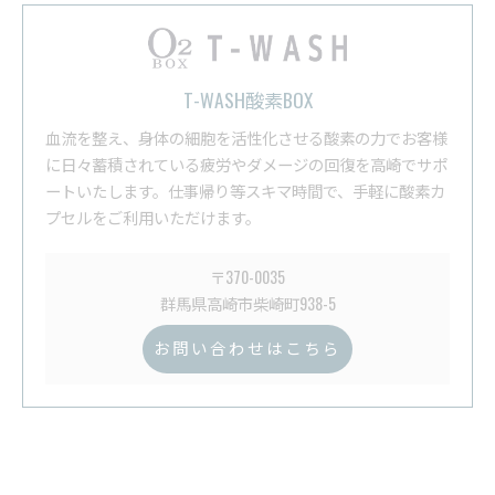
T-WASH酸素BOX
血流を整え、身体の細胞を活性化させる酸素の力でお客様
に日々蓄積されている疲労やダメージの回復を高崎でサポ
ートいたします。仕事帰り等スキマ時間で、手軽に酸素カ
プセルをご利用いただけます。
〒370-0035
群馬県高崎市柴崎町938-5
お問い合わせはこちら