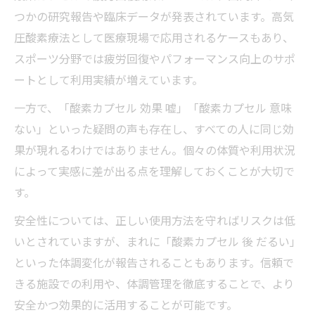
つかの研究報告や臨床データが発表されています。高気
圧酸素療法として医療現場で応用されるケースもあり、
スポーツ分野では疲労回復やパフォーマンス向上のサポ
ートとして利用実績が増えています。
一方で、「酸素カプセル 効果 嘘」「酸素カプセル 意味
ない」といった疑問の声も存在し、すべての人に同じ効
果が現れるわけではありません。個々の体質や利用状況
によって実感に差が出る点を理解しておくことが大切で
す。
安全性については、正しい使用方法を守ればリスクは低
いとされていますが、まれに「酸素カプセル 後 だるい」
といった体調変化が報告されることもあります。信頼で
きる施設での利用や、体調管理を徹底することで、より
安全かつ効果的に活用することが可能です。