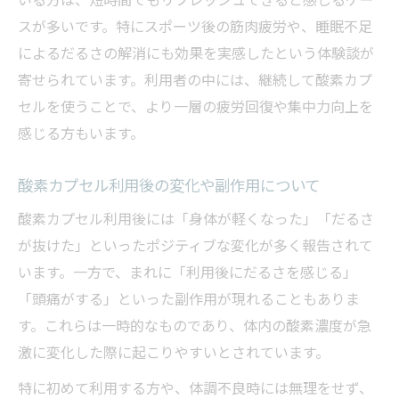
スが多いです。特にスポーツ後の筋肉疲労や、睡眠不足
によるだるさの解消にも効果を実感したという体験談が
寄せられています。利用者の中には、継続して酸素カプ
セルを使うことで、より一層の疲労回復や集中力向上を
感じる方もいます。
酸素カプセル利用後の変化や副作用について
酸素カプセル利用後には「身体が軽くなった」「だるさ
が抜けた」といったポジティブな変化が多く報告されて
います。一方で、まれに「利用後にだるさを感じる」
「頭痛がする」といった副作用が現れることもありま
す。これらは一時的なものであり、体内の酸素濃度が急
激に変化した際に起こりやすいとされています。
特に初めて利用する方や、体調不良時には無理をせず、