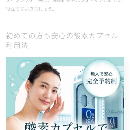
タイミングを工夫し、健康維持やパフォーマンス向上に
役立てていきましょう。
初めての方も安心の酸素カプセル
利用法
酸素カプセル初心者が知るべき利用ステップ
酸素カプセルを初めて利用する方は、まず利用手順や注
意点をしっかり把握することが重要です。カプセル内で
は気圧が上昇するため、耳抜きの方法を事前に確認し、
体調が万全な日に利用することが推奨されます。体調不
良や耳抜きが苦手な場合は、無理をせずスタッフに相談
しましょう。
具体的なステップとしては、予約・受付→体調チェック