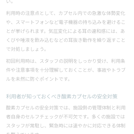
初利用の方のための酸素カプセル安全対策
い。
酸素カプセル体験前後の注意事項を詳しく
利用時の注意点として、カプセル内での急激な体勢変化
紹介
や、スマートフォンなど電子機器の持ち込みを避けるこ
酸素カプセルの効果を引き出す実践テクニック
とが挙げられます。気圧変化による耳の違和感には、あ
酸素カプセルの効果を最大限に高めるコツ
くびや唾液を飲み込むなどの耳抜き動作を繰り返すこと
で対処しましょう。
効果的な酸素カプセル利用法とその根拠
酸素カプセルの効果的な入り方を徹底解説
初回利用時は、スタッフの説明をしっかり受け、利用条
件や注意事項を十分理解しておくことが、事故やトラブ
酸素カプセル利用時の効果を引き出す秘訣
ルを未然に防ぐポイントです。
酸素カプセルの効果を実感するための工夫
気になる副作用やリスクへの正しい知識
利用者が知っておくべき酸素カプセルの安全対策
酸素カプセル利用時の副作用やリスクを解
酸素カプセルの安全対策では、施設側の管理体制と利用
説
者自身のセルフチェックが不可欠です。多くの施設では
酸素カプセルで注意が必要な健康リスクと
スタッフが常駐し、緊急時には速やかに対応できる体制
は