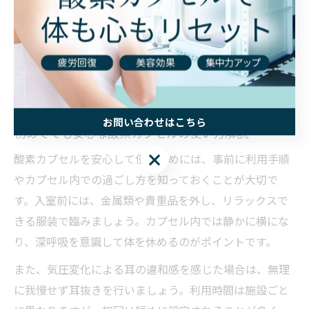
→説明の受講→カプセル内でのリラックス→終了後の体
調確認、という流れが一般的です。利用前には水分補給
を心がけ、施術後は急激な運動を避けて体調の変化に注
意します。初回は専門スタッフによる案内を受けること
で、不安を減らし安全に体験できます。
お問い合わせはこちら
初めてでも安心な酸素カプセルの使い方解説
お問い合わせはこちら
酸素カプセルを安心して使うためには、事前に利用手順
やカプセル内での過ごし方を知っておくことが大切で
す。入室前には、金属類や貴重品を外し、リラックスで
きる服装で臨みましょう。カプセル内では静かに横にな
り、深呼吸を意識して体を休めるのがポイントです。
また、気圧変化による耳の違和感を感じた場合は、無理
に我慢せず耳抜きを行いましょう。利用時間は施設ごと