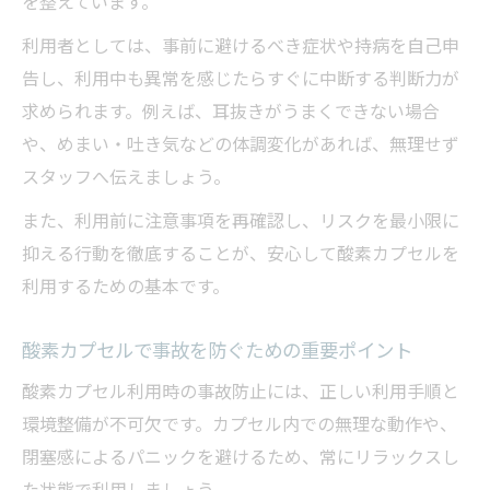
を整えています。
利用者が知っておくべき副作用と対策法
利用者としては、事前に避けるべき症状や持病を自己申
酸素カプセルのリスクを正しく理解して利
告し、利用中も異常を感じたらすぐに中断する判断力が
用
求められます。例えば、耳抜きがうまくできない場合
健康被害を避ける酸素カプセル利用のポイ
や、めまい・吐き気などの体調変化があれば、無理せず
ント
スタッフへ伝えましょう。
スポーツ向け酸素カプセルの活用事例を解説
また、利用前に注意事項を再確認し、リスクを最小限に
スポーツ選手も注目の酸素カプセル活用事
抑える行動を徹底することが、安心して酸素カプセルを
例
利用するための基本です。
酸素カプセルでパフォーマンス向上する理
由
酸素カプセルで事故を防ぐための重要ポイント
アスリートが選ぶ酸素カプセルの使い方と
酸素カプセル利用時の事故防止には、正しい利用手順と
は
環境整備が不可欠です。カプセル内での無理な動作や、
酸素カプセル活用による疲労回復の実際
閉塞感によるパニックを避けるため、常にリラックスし
スポーツ現場での酸素カプセル利用のポイ
た状態で利用しましょう。