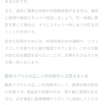
あるためです。
ント
また、過去に重篤な持病や呼吸器疾患がある方は、事前
酸素カプセル利用で期待できる健康面の効
に医師や施設スタッフへ相談しましょう。万一体調に異
果
変を感じた場合は、すぐにスタッフへ申し出て対応を仰
健康意識が高い人向け酸素カプセル活用の
ぐことが大切です。
秘訣
安全な利用のためには、利用前後の水分補給や、リラッ
酸素カプセルと健康維持のための利用タイ
クスした状態での入室が推奨されています。これらの基
ミング
本的な安全確認を怠らないことが、効果を引き出すため
初めての方も安心の酸素カプセル利用法
の第一歩となります。
酸素カプセル初心者が知るべき利用ステッ
プ
酸素カプセルの正しい利用条件と注意点まとめ
初めてでも安心な酸素カプセルの使い方解
酸素カプセルの正しい利用条件として、健康状態の安定
説
が前提です。高血圧や妊娠中の方、耳や鼻に疾患がある
酸素カプセル利用時の不安を解消するコツ
方は、必ず事前に医療機関やスタッフに相談してくださ