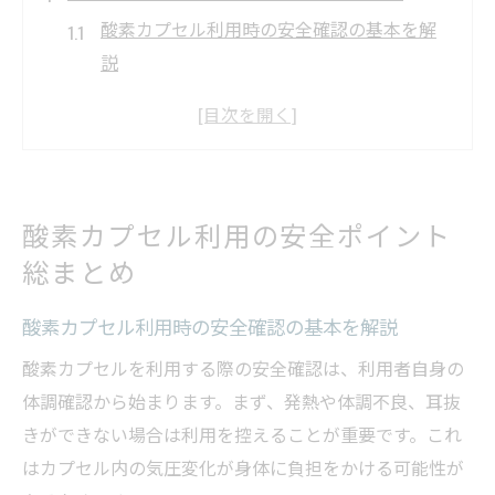
酸素カプセル利用時の安全確認の基本を解
説
酸素カプセルの正しい利用条件と注意点ま
とめ
利用者が知っておくべき酸素カプセルの安
全対策
酸素カプセル利用の安全ポイント
酸素カプセルで事故を防ぐための重要ポイ
総まとめ
ント
酸素カプセル利用者が守るべき安全な手順
酸素カプセル利用時の安全確認の基本を解説
とは
酸素カプセルを利用する際の安全確認は、利用者自身の
健康維持に酸素カプセルを活かすコツ
体調確認から始まります。まず、発熱や体調不良、耳抜
酸素カプセルを健康維持に役立てる活用法
きができない場合は利用を控えることが重要です。これ
を紹介
はカプセル内の気圧変化が身体に負担をかける可能性が
日常生活で酸素カプセルを取り入れるポイ