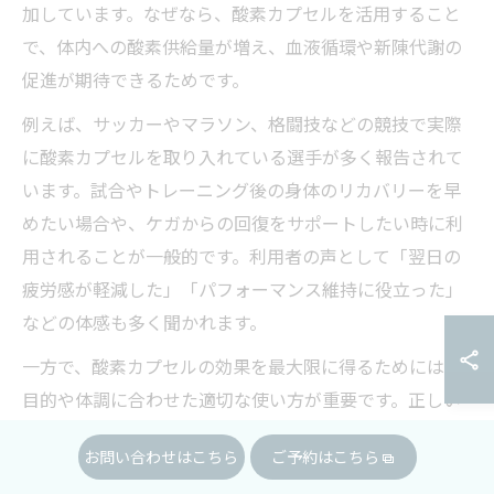
加しています。なぜなら、酸素カプセルを活用すること
で、体内への酸素供給量が増え、血液循環や新陳代謝の
促進が期待できるためです。
例えば、サッカーやマラソン、格闘技などの競技で実際
に酸素カプセルを取り入れている選手が多く報告されて
います。試合やトレーニング後の身体のリカバリーを早
めたい場合や、ケガからの回復をサポートしたい時に利
用されることが一般的です。利用者の声として「翌日の
疲労感が軽減した」「パフォーマンス維持に役立った」
などの体感も多く聞かれます。
一方で、酸素カプセルの効果を最大限に得るためには、
目的や体調に合わせた適切な使い方が重要です。正しい
知識を持って活用することで、スポーツ現場におけるリ
お問い合わせはこちら
ご予約はこちら
スク管理や安全性の確保にもつながります。