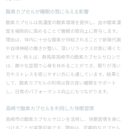
酸素カプセルが睡眠の質に与える影響
酸素カプセルは高濃度の酸素環境を提供し、血中酸素濃
度を補助的に高めることで睡眠の質向上に寄与します。
理由は、体内に十分な酸素が供給されることで新陳代謝
や自律神経の働きが整い、深いリラックス状態に導くた
めです。例えば、群馬県高崎市の酸素カプセルサロンで
は、静かな空間で心身を休めることができ、眠りが浅い
方やストレスを感じやすい方にも適しています。結果と
して、酸素カプセルの利用は質の良い睡眠をサポート
し、日常のパフォーマンス向上にもつながります。
高崎で酸素カプセルを利用した快眠習慣
高崎市の酸素カプセルサロンを活用し、快眠習慣を身に
つけることが実現可能です。理由は、定期的なカプセル