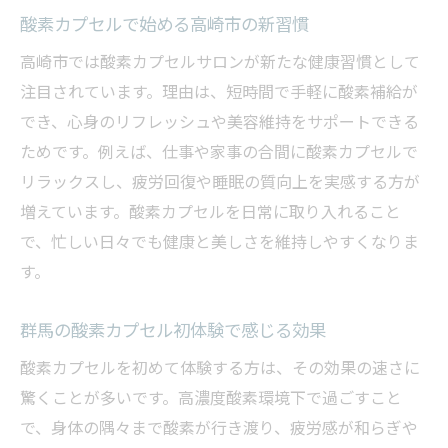
酸素カプセルで睡眠の質を高める方法
酸素カプセルで始める高崎市の新習慣
酸素カプセルが睡眠の質に与える影響
高崎市では酸素カプセルサロンが新たな健康習慣として
高崎で酸素カプセルを利用した快眠習慣
注目されています。理由は、短時間で手軽に酸素補給が
群馬で話題の酸素カプセルと睡眠改善
でき、心身のリフレッシュや美容維持をサポートできる
睡眠不足解消に酸素カプセルを活用する
ためです。例えば、仕事や家事の合間に酸素カプセルで
酸素カプセルで朝の目覚めをスッキリ
リラックスし、疲労回復や睡眠の質向上を実感する方が
リラックス空間を楽しむ酸素カプセル体験
増えています。酸素カプセルを日常に取り入れること
酸素カプセルで過ごす贅沢なリラックスタ
で、忙しい日々でも健康と美しさを維持しやすくなりま
イム
す。
高崎の酸素カプセルで心身を解きほぐす
群馬の酸素カプセル初体験で感じる効果
酸素カプセル空間で深い癒やしを実感
酸素カプセルを初めて体験する方は、その効果の速さに
ぐんまの酸素カプセルでリフレッシュ
驚くことが多いです。高濃度酸素環境下で過ごすこと
酸素カプセルはストレス緩和にも効果的
で、身体の隅々まで酸素が行き渡り、疲労感が和らぎや