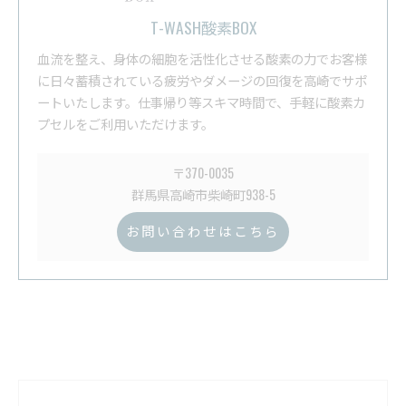
T-WASH酸素BOX
血流を整え、身体の細胞を活性化させる酸素の力でお客様
に日々蓄積されている疲労やダメージの回復を高崎でサポ
ートいたします。仕事帰り等スキマ時間で、手軽に酸素カ
プセルをご利用いただけます。
〒370-0035
群馬県高崎市柴崎町938-5
お問い合わせはこちら