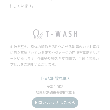
ートしています。
血流を整え、身体の細胞を活性化させる酸素の力でお客様
に日々蓄積されている疲労やダメージの回復を高崎でサポ
ートいたします。仕事帰り等スキマ時間で、手軽に酸素カ
プセルをご利用いただけます。
T-WASH酸素BOX
〒370-0035
群馬県高崎市柴崎町938-5
お問い合わせはこちら