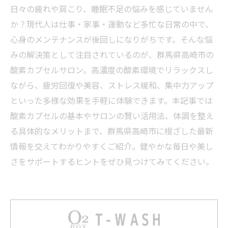
日々の疲れや肩こり、睡眠不足の悩みを感じていません
か？現代人は仕事・家事・運動など多忙な日常の中で、
心身のメンテナンスが後回しになりがちです。そんな悩
みの解決策として注目されているのが、群馬県高崎市の
酸素カプセルサロン。高濃度の酸素環境でリラックスし
ながら、疲労回復や美容、ストレス緩和、集中力アップ
といった多様な効果を手軽に体験できます。本記事では
酸素カプセルの基本やサロンの賢い活用法、体調を整え
る具体的なメリットまで、群馬県高崎市に根ざした最新
情報を交えてわかりやすくご紹介。健やかな毎日や美し
さをサポートするヒントをぜひ見つけてみてください。