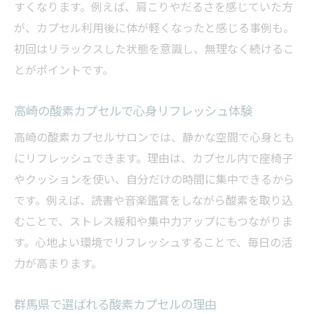
すくなります。例えば、肩こりやだるさを感じていた方
が、カプセル利用後に体が軽くなったと感じる事例も。
初回はリラックスした状態を意識し、無理なく続けるこ
とがポイントです。
高崎の酸素カプセルで心身リフレッシュ体験
高崎の酸素カプセルサロンでは、静かな空間で心身とも
にリフレッシュできます。理由は、カプセル内で座椅子
やクッションを使い、自分だけの時間に集中できるから
です。例えば、読書や音楽鑑賞をしながら酸素を取り込
むことで、ストレス緩和や集中力アップにもつながりま
す。心地よい環境でリフレッシュすることで、毎日の活
力が高まります。
群馬県で選ばれる酸素カプセルの理由