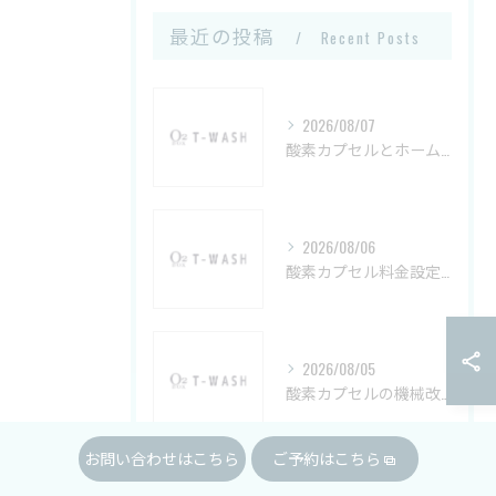
最近の投稿
Recent Posts
2026/08/07
酸素カプセルとホームメディケアの実力を徹底検証する本当に使える選び方と費用のリアル
2026/08/06
酸素カプセル料金設定の全貌と利用目的別ベストな選び方を徹底解説
2026/08/05
酸素カプセルの機械改善で効果と安全性を高める最新ガイド
お問い合わせはこちら
ご予約はこちら