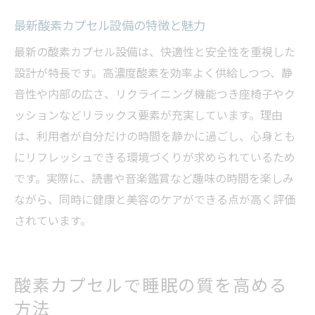
最新酸素カプセル設備の特徴と魅力
最新の酸素カプセル設備は、快適性と安全性を重視した
設計が特長です。高濃度酸素を効率よく供給しつつ、静
音性や内部の広さ、リクライニング機能つき座椅子やク
ッションなどリラックス要素が充実しています。理由
は、利用者が自分だけの時間を静かに過ごし、心身とも
にリフレッシュできる環境づくりが求められているため
です。実際に、読書や音楽鑑賞など趣味の時間を楽しみ
ながら、同時に健康と美容のケアができる点が高く評価
されています。
酸素カプセルで睡眠の質を高める
方法