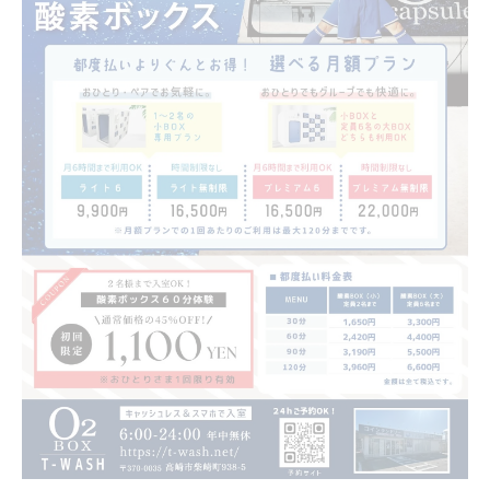
美肌と疲労回復に酸素カプセルは有効か
疲労回復に酸素カプセルが選ばれる理由
酸素カプセルの疲労回復効果を徹底解説
高崎の酸素カプセルで身体の疲れを癒す
スポーツ後の回復に酸素カプセルが人気
群馬で支持される酸素カプセルの特徴
疲労感軽減に酸素カプセルが効果的な訳
高崎市の酸素カプセルサロン最新情報
高崎市で注目の酸素カプセルサロン事情
酸素カプセルサロンの予約や利用の流れ
群馬の酸素カプセルサロン選びのポイント
高崎市で人気の酸素カプセル活用方法
最新酸素カプセル設備の特徴と魅力