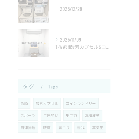
2025/12/28
2025/11/09
T-WASH酸素カプセル&コインランドリーです！
タグ
Tags
高崎
酸素カプセル
コインランドリー
スポーツ
二日酔い
集中力
眼精疲労
自律神経
腰痛
肩こり
怪我
高気圧