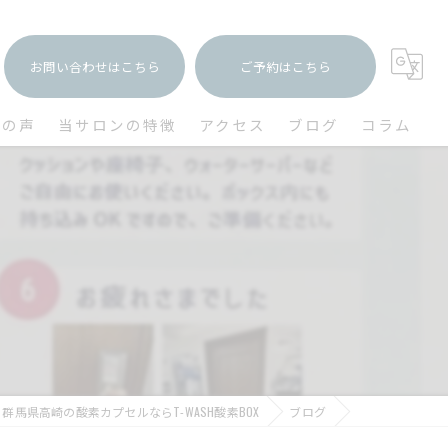
お問い合わせはこちら
ご予約はこちら
様の声
当サロンの特徴
アクセス
ブログ
コラム
リラクゼーション
疲労回復
美容
ダイエット
睡眠
群馬県高崎の酸素カプセルならT-WASH酸素BOX
ブログ