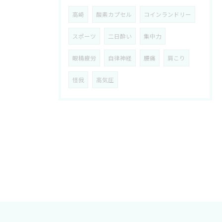
高崎
酸素カプセル
コインランドリー
スポーツ
二日酔い
集中力
眼精疲労
自律神経
腰痛
肩こり
怪我
高気圧